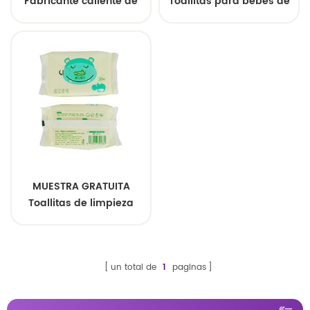
Fabricante caliente de
Toallitas para bebés de
venta Toallitas de
bambú orgánico sin
limpieza para bebés
perfume con logotipo
Toallitas para bebés
personalizado
Softcare
MUESTRA GRATUITA
Toallitas de limpieza
suaves no tejidas al por
mayor para bebés
Spunlaced
un total de
1
paginas