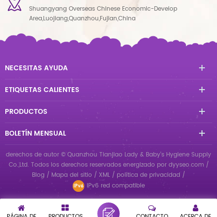
Shuangyang Overseas Chinese Economic-Develop
Area,Luojiang,Quanzhou,Fujian,China
NECESITAS AYUDA
ETIQUETAS CALIENTES
PRODUCTOS
BOLETÍN MENSUAL
derechos de autor © Quanzhou Tianjiao Lady & Baby's Hygiene Supply
Co.,Ltd. Todos los derechos reservados
energizado por
dyyseo.com
/
Blog
/
Mapa del sitio
/
XML
/
política de privacidad
/
IPv6 red compatible
PÁGINA DE
PRODUCTOS
CONTACTO
ACERCA DE