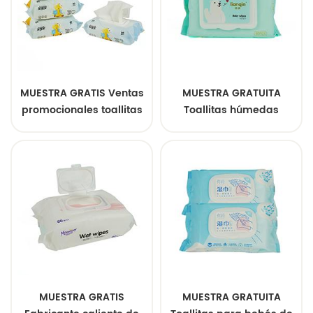
MUESTRA GRATIS Ventas
MUESTRA GRATUITA
promocionales toallitas
Toallitas húmedas
para bebés toallitas
orgánicas para bebés al
para bebés al por
por mayor baratas de
mayor 80 piezas
bambú personalizadas
toallitas para bebés
MUESTRA GRATIS
MUESTRA GRATUITA