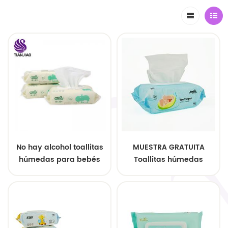
No hay alcohol toallitas
MUESTRA GRATUITA
húmedas para bebés
Toallitas húmedas
ultra suave Quanzhou
biodegradables al por
fabricar
mayor de marca
privada a bajo precio
para bebés