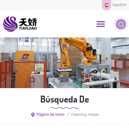
Español
Búsqueda De
Página De Inicio
/
Cleaning-Wipes