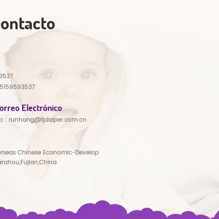
Contacto
3537
15159593537
orreo Electrónico
o :
runhang@tjdiaper.com.cn
rseas Chinese Economic-Develop
anzhou,Fujian,China