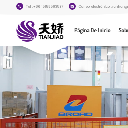
Tel :
+86 15159593537
Correo electrónico :
runhang
Página De Inicio
Sob