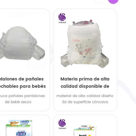
talones de pañales
Materia prima de alta
echables para bebés
calidad disponible de
estilo fácil
bajo precio para pañales
ruca pañales pantalones
material de alta calidad diseño
de bebé
de bebé secos
3d de superficie cóncava
poderosa absorción de agua