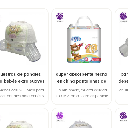
uestras de pañales
súper absorbente hecho
pan
a bebés extra suaves
en china pantalones de
des
 súper absorbentes
entrenamiento
nemos casi 20 líneas para
1. buen precio, de alta calidad.
acur
desechables para bebés
icar pañales para bebés y
2. OEM & amp; Odm disponible
lar pañales para bebés!
3.20 línea de máquina