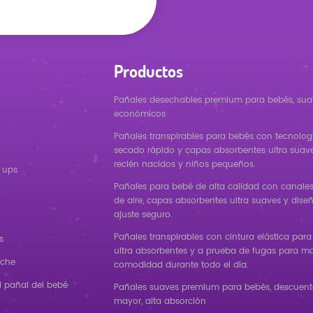
Productos
Pañales desechables premium para bebés, sua
económicos
Pañales transpirables para bebés con tecnolog
secado rápido y capas absorbentes ultra suav
recién nacidos y niños pequeños.
 ups
Pañales para bebé de alta calidad con canales 
de aire, capas absorbentes ultra suaves y dise
ajuste seguro.
Pañales transpirables con cintura elástica para
s
ultra absorbentes y a prueba de fugas para m
oche
comodidad durante todo el día.
l pañal del bebé
Pañales suaves premium para bebés, descuento
mayor, alta absorción