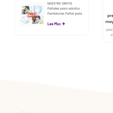
MUESTRA GRATIS
Pañales para adultos
Pantalones Pañal para
pre
adultos desechables
may
Lee Mas
para adultos
prec
p