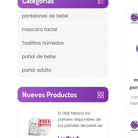
Categorías
pantalones de bebé
mascara facial
Toallitas húmedas
pañal de bebe
pañal adulto
m
par
Nuevos Productos
y
¡Te
fabr
ja
El OEM fabrica los
pañales disponibles de
los pañales del bebé de
la naturaleza de la
Lee Mas