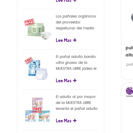
capa superficial
biodegradable del eco
100%
Los pañales orgánicos
del proveedor
respetuoso del medio
ambiente de la nueva
Lee Mas
llegada venden al por
mayor el pañal
pul
biodegradable del bebé
alt
El pañal adulto barato
de la naturaleza
ultra grueso de la
pul
MUESTRA LIBRE jadea el
pañal adulto disponible
Lee Mas
para el adulto
El adulto al por mayor
de la MUESTRA LIBRE
levanta el pañal adulto
disponible de los
Lee Mas
pantalones del pañal