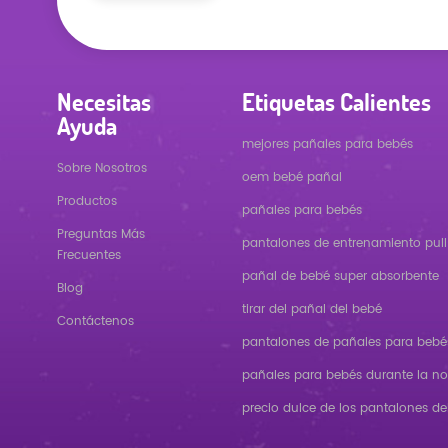
Necesitas
Etiquetas Calientes
Ayuda
mejores pañales para bebés
Sobre Nosotros
oem bebé pañal
Productos
pañales para bebés
Preguntas Más
pantalones de entrenamiento pull
Frecuentes
pañal de bebé super absorbente
Blog
tirar del pañal del bebé
Contáctenos
pantalones de pañales para bebé
pañales para bebés durante la n
precio dulce de los pantalones de