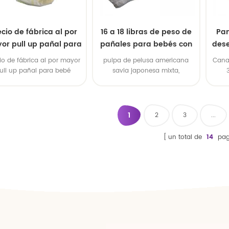
cio de fábrica al por
16 a 18 libras de peso de
Pan
or pull up pañal para
pañales para bebés con
dese
bebé
sueño
io de fábrica al por mayor
pulpa de pelusa americana
Cana
ull up pañal para bebé
savia japonesa mixta,
tecnología madura avanzada
1
2
3
...
un total de
14
pag