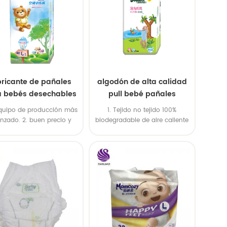
bricante de pañales
algodón de alta calidad
a bebés desechables
pull bebé pañales
maño personalizado
pantalones oem
 equipo de producción más
1. Tejido no tejido 100%
talones de pañales
económico pañal
nzado. 2. buen precio y
biodegradable de aire caliente
ra bebés precio de
; alta productividad y
2. High quality SAP,import USA
erios; entrega rápida 4.
wood pulp
fábrica
está disponible 5. iso &
 bsci & amp; certificados
fsc