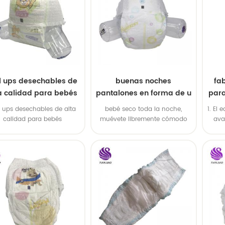
l ups desechables de
buenas noches
fa
a calidad para bebés
pantalones en forma de u
par
desechables
ta
l ups desechables de alta
bebé seco toda la noche,
1. El
pan
calidad para bebés
muévete libremente cómodo
ava
pa
pantalones de pañales
amp
completos
amp
OEM 
amp;