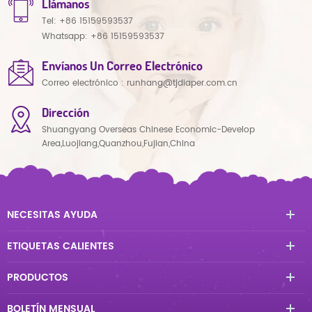
Llámanos
Tel:
+86 15159593537
Whatsapp:
+86 15159593537
Envíanos Un Correo Electrónico
Correo electrónico :
runhang@tjdiaper.com.cn
Dirección
Shuangyang Overseas Chinese Economic-Develop
Area,Luojiang,Quanzhou,Fujian,China
NECESITAS AYUDA
ETIQUETAS CALIENTES
PRODUCTOS
BOLETÍN MENSUAL