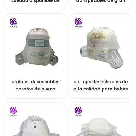
calidad disponible de
transpirables de gran
bajo precio para
tamaño premium
pañales de bebé
pañales desechables
pull ups desechables de
baratos de buena
alta calidad para bebés
calidad para bebés de
china