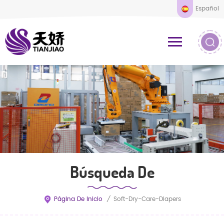
Español
Búsqueda De
Página De Inicio
/
Soft-Dry-Care-Diapers