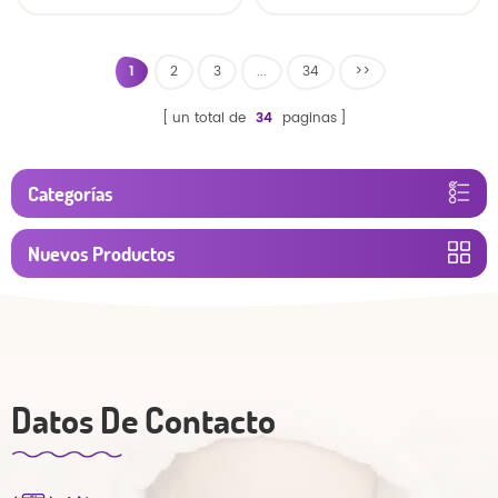
para bebés al por
mayor de China
1
2
3
...
34
>>
un total de
34
paginas
Categorías
Nuevos Productos
Datos De Contacto