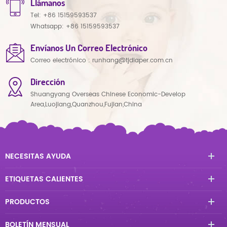
Llámanos
Tel:
+86 15159593537
Whatsapp:
+86 15159593537
Envíanos Un Correo Electrónico
Correo electrónico :
runhang@tjdiaper.com.cn
Dirección
Shuangyang Overseas Chinese Economic-Develop
Area,Luojiang,Quanzhou,Fujian,China
NECESITAS AYUDA
ETIQUETAS CALIENTES
PRODUCTOS
BOLETÍN MENSUAL