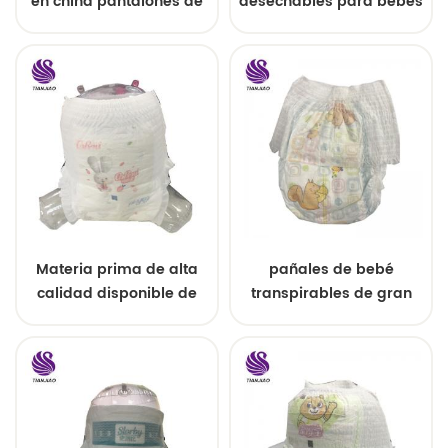
en china pantalones de
desechables para bebés
entrenamiento
estilo fácil
desechables para bebés
Materia prima de alta
pañales de bebé
calidad disponible de
transpirables de gran
bajo precio para
tamaño premium
pañales de bebé