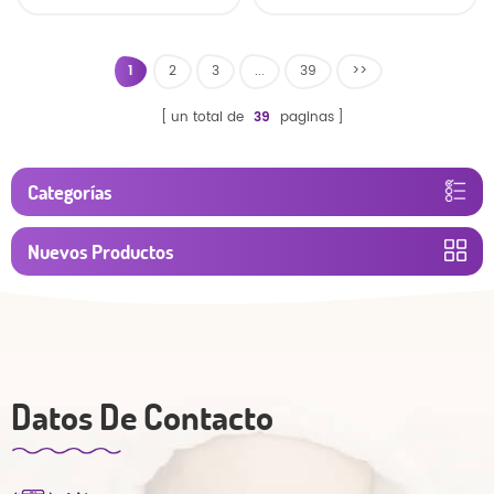
u desechables
pañal de bebé
1
2
3
...
39
>>
un total de
39
paginas
Categorías
Nuevos Productos
Datos De Contacto