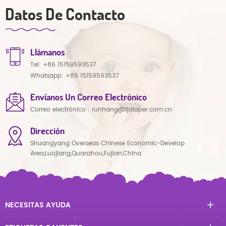
Datos De Contacto
Llámanos
Tel:
+86 15159593537
Whatsapp:
+86 15159593537
Envíanos Un Correo Electrónico
Correo electrónico :
runhang@tjdiaper.com.cn
Dirección
Shuangyang Overseas Chinese Economic-Develop
Area,Luojiang,Quanzhou,Fujian,China
NECESITAS AYUDA