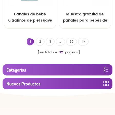
Pañales de bebé
Muestra gratuita de
ultrafinos de piel suave
pañales para bebés de
para uso nocturno al por
alta calidad, venta al por
mayor
mayor OEM
1
2
3
...
32
>>
un total de
32
paginas
Categorías
Nuevos Productos