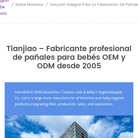
gina
/
Sobre Nosotros
/
De
nicio
Tianjiao – Fabricante profesional
de pañales para bebés OEM y
ODM desde 2005