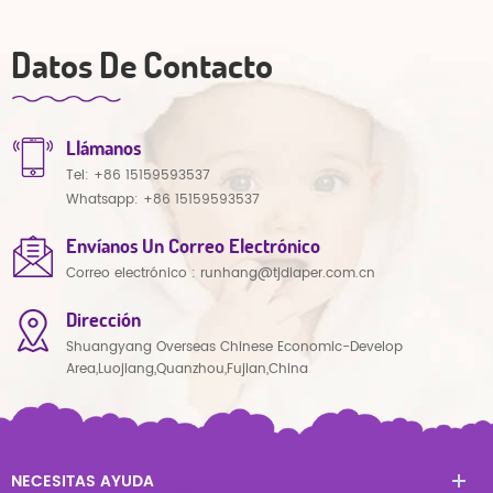
Datos De Contacto
Llámanos
Tel:
+86 15159593537
Whatsapp:
+86 15159593537
Envíanos Un Correo Electrónico
Correo electrónico :
runhang@tjdiaper.com.cn
Dirección
Shuangyang Overseas Chinese Economic-Develop
Area,Luojiang,Quanzhou,Fujian,China
NECESITAS AYUDA