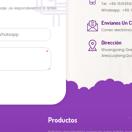
Tel:
+86 1515959
saje, ¡le responderemos lo antes
Whatsapp:
+86 
Envíanos Un C
Correo electrónic
Dirección
Shuangyang Ove
Area,Luojiang,Qu
Productos