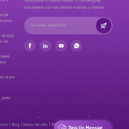
ves y
¡suscríbase a nuestro boletín y manténgase
actualizado con las últimas noticias y ofertas!
ía de
es para
de flujo
ño de
 bebé,
ayor
s al por
, para
.com
/
Blog
/
Mapa del sitio
/
XML
/
política de privacidad
/
Deja Un Mensaje