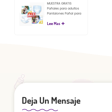
MUESTRA GRATIS
Pañales para adultos
Pantalones Pañal para
adultos desechables
Lee Mas
para adultos
Deja Un Mensaje