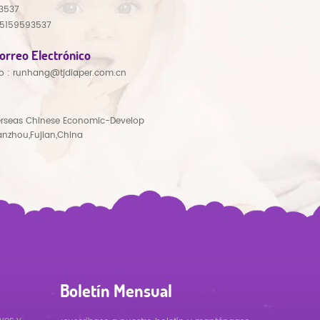
3537
15159593537
orreo Electrónico
o :
runhang@tjdiaper.com.cn
rseas Chinese Economic-Develop
anzhou,Fujian,China
Boletín Mensual