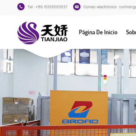
Tel :
+86 15159593537
Correo electrónico :
runhang
Página De Inicio
Sob