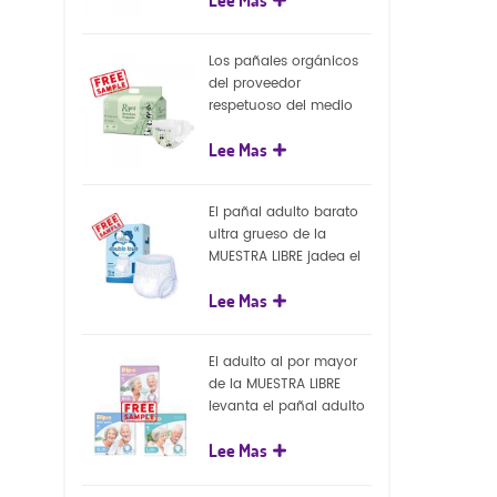
capa superficial
biodegradable del eco
100%
Los pañales orgánicos
del proveedor
respetuoso del medio
ambiente de la nueva
Lee Mas
llegada venden al por
mayor el pañal
biodegradable del bebé
El pañal adulto barato
de la naturaleza
ultra grueso de la
MUESTRA LIBRE jadea el
pañal adulto disponible
Lee Mas
para el adulto
El adulto al por mayor
de la MUESTRA LIBRE
levanta el pañal adulto
disponible de los
Lee Mas
pantalones del pañal