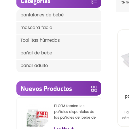
Categorías
te 
pantalones de bebé
mascara facial
Toallitas húmedas
pañal de bebe
pañal adulto
Nuevos Productos
p
El OEM fabrica los
pañales disponibles de
Pa
los pañales del bebé de
cóm
la naturaleza de la
Lee Mas