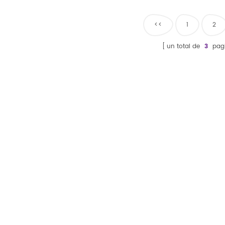
<<
1
2
un total de
3
pag