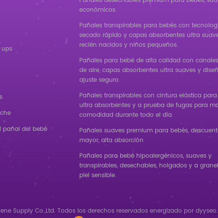
Pañales desechables premium para bebés, sua
económicos
Pañales transpirables para bebés con tecnolog
secado rápido y capas absorbentes ultra suav
recién nacidos y niños pequeños.
 ups
Pañales para bebé de alta calidad con canales 
de aire, capas absorbentes ultra suaves y dise
ajuste seguro.
Pañales transpirables con cintura elástica para
s
ultra absorbentes y a prueba de fugas para m
oche
comodidad durante todo el día.
l pañal del bebé
Pañales suaves premium para bebés, descuento
mayor, alta absorción
Pañales para bebé hipoalergénicos, suaves y
transpirables, desechables, holgados y a granel
piel sensible.
ene Supply Co.,Ltd. Todos los derechos reservados
energizado por
dyyseo