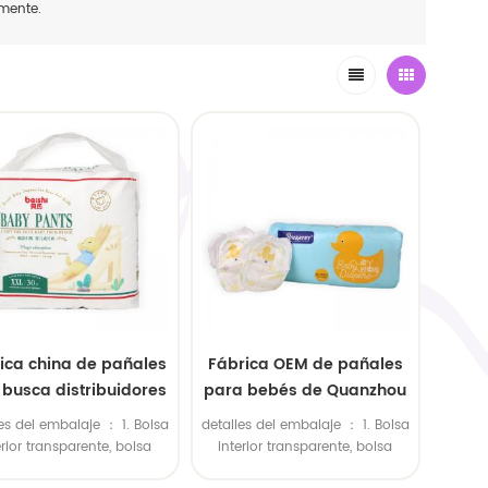
emente.
ica china de pañales
Fábrica OEM de pañales
busca distribuidores
para bebés de Quanzhou
globales
es del embalaje ： 1. Bolsa
detalles del embalaje ： 1. Bolsa
erior transparente, bolsa
interior transparente, bolsa
ior grande de polietileno.
exterior grande de polietileno.