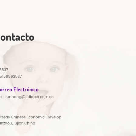
Contacto
3537
15159593537
orreo Electrónico
o :
runhang@tjdiaper.com.cn
rseas Chinese Economic-Develop
anzhou,Fujian,China