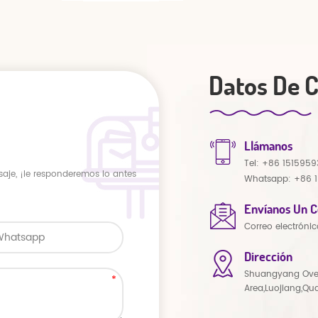
Datos De 
Llámanos
Tel:
+86 1515959
saje, ¡le responderemos lo antes
Whatsapp:
+86 
Envíanos Un C
Correo electrónic
Dirección
Shuangyang Ove
Area,Luojiang,Qu