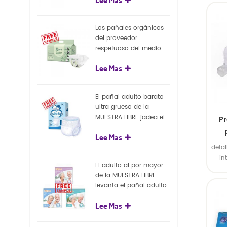
capa superficial
2. B
biodegradable del eco
el i
100%
gran
Los pañales orgánicos
d
del proveedor
int
respetuoso del medio
exte
ambiente de la nueva
s
Lee Mas
llegada venden al por
mayor el pañal
biodegradable del bebé
El pañal adulto barato
de la naturaleza
ultra grueso de la
MUESTRA LIBRE jadea el
Pr
pañal adulto disponible
Lee Mas
para el adulto
man
detal
in
El adulto al por mayor
exte
de la MUESTRA LIBRE
2. B
levanta el pañal adulto
el i
disponible de los
gran
Lee Mas
pantalones del pañal
d
int