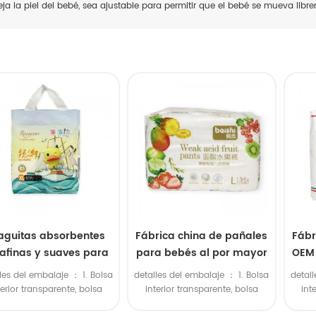
eja la piel del bebé, sea ajustable para permitir que el bebé se mueva libr
aguitas absorbentes
Fábrica china de pañales
Fábr
rafinas y suaves para
para bebés al por mayor
OEM 
piel sensible
con fabricante OEM
les del embalaje ： 1. Bolsa
detalles del embalaje ： 1. Bolsa
detall
terior transparente, bolsa
interior transparente, bolsa
int
rior grande de polietileno.
exterior grande de polietileno.
exter