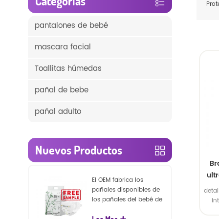
Categorías
Prot
pantalones de bebé
mascara facial
Toallitas húmedas
pañal de bebe
pañal adulto
Nuevos Productos
Br
ult
El OEM fabrica los
pañales disponibles de
detal
los pañales del bebé de
in
la naturaleza de la
exte
Lee Mas