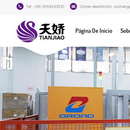
Tel :
+86 15159593537
Correo electrónico :
runhang
Página De Inicio
Sob