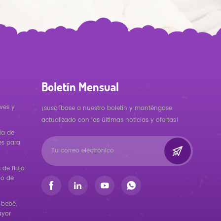
Boletín Mensual
ves y
¡suscríbase a nuestro boletín y manténgase
actualizado con las últimas noticias y ofertas!
ía de
es para
de flujo
ño de
 bebé,
ayor