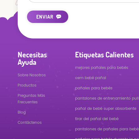
Necesitas
Etiquetas Calientes
Ayuda
mejores pañales para bebés
Sobre Nosotros
oem bebé pañal
Productos
pañales para bebés
Preguntas Más
pantalones de entrenamiento pull
Frecuentes
pañal de bebé super absorbente
Blog
tirar del pañal del bebé
Contáctenos
pantalones de pañales para bebé