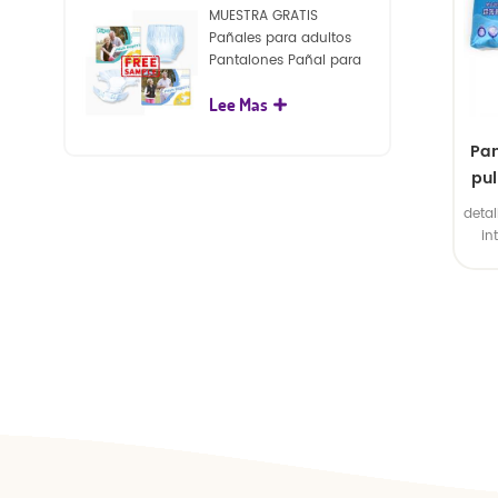
exte
MUESTRA GRATIS
s
Pañales para adultos
Pantalones Pañal para
adultos desechables
Lee Mas
para adultos
Pan
pul
detal
in
exte
2. B
el i
gran
d
int
exte
s