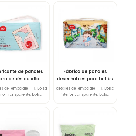
lsa de plástico colorida en
2. Bolsa de plástico colorida en
terior, bolsa de polietileno
el interior, bolsa de polietileno
e en el exterior. 3. Bolsa
grande en el exterior. 3. Bolsa
 plástico colorida en el
de plástico colorida en el
rior, caja de cartón en el
interior, caja de cartón en el
ior. 4. Embalaje individual
exterior. 4. Embalaje individual
gún las solicitudes del
según las solicitudes del
cliente.
cliente.
ricante de pañales
Fábrica de pañales
ara bebés de alta
desechables para bebés
calidad
al por mayor
es del embalaje ： 1. Bolsa
detalles del embalaje ： 1. Bolsa
erior transparente, bolsa
interior transparente, bolsa
ior grande de polietileno.
exterior grande de polietileno.
lsa de plástico colorida en
2. Bolsa de plástico colorida en
terior, bolsa de polietileno
el interior, bolsa de polietileno
e en el exterior. 3. Bolsa
grande en el exterior. 3. Bolsa
 plástico colorida en el
de plástico colorida en el
rior, caja de cartón en el
interior, caja de cartón en el