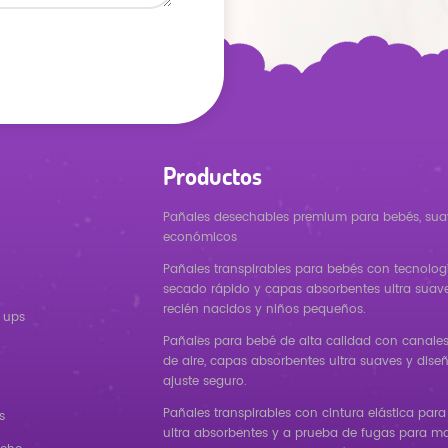
Productos
Pañales desechables premium para bebés, sua
económicos
Pañales transpirables para bebés con tecnolog
secado rápido y capas absorbentes ultra suav
recién nacidos y niños pequeños.
 ups
Pañales para bebé de alta calidad con canales 
de aire, capas absorbentes ultra suaves y dise
ajuste seguro.
Pañales transpirables con cintura elástica para
s
ultra absorbentes y a prueba de fugas para m