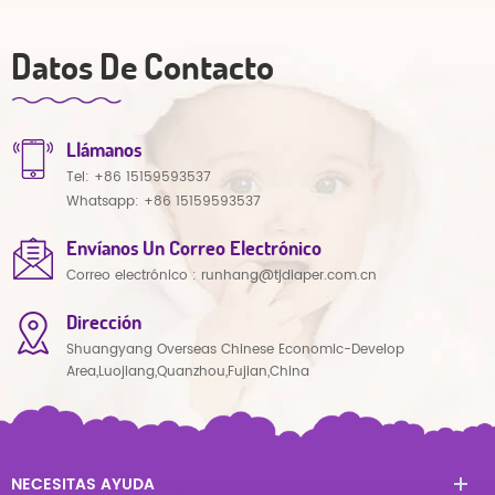
Datos De Contacto
Llámanos
Tel:
+86 15159593537
Whatsapp:
+86 15159593537
Envíanos Un Correo Electrónico
Correo electrónico :
runhang@tjdiaper.com.cn
Dirección
Shuangyang Overseas Chinese Economic-Develop
Area,Luojiang,Quanzhou,Fujian,China
NECESITAS AYUDA