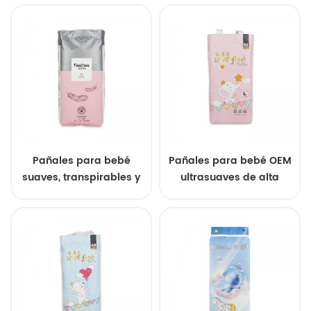
de fugas.
superabsorbentes de
marca propia
Pañales para bebé
Pañales para bebé OEM
suaves, transpirables y
ultrasuaves de alta
de alta absorción con
absorción
estampado
personalizado