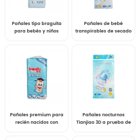
Pañales tipo braguita
Pañales de bebé
para bebés y niños
transpirables de secado
pequeños,
rápido de primera
personalizados con
calidad con protección
impresión OEM.
antifugas.
Pañales premium para
Pañales nocturnos
recién nacidos con
Tianjiao 3D a prueba de
indicador de humedad.
fugas, ultra absorbentes,
Fabricante OEM y
suaves y respetuosos