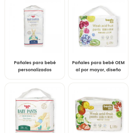
proveedor mayorista.
con la piel.
Pañales para bebé
Pañales para bebé OEM
personalizados
al por mayor, diseño
OEM/ODM con núcleo
ultrafino a prueba de
superabsorbente y
fugas con alta
prevención de fugas 3D -
absorción, SAP
Muestras gratuitas de un
importado
fabricante chino