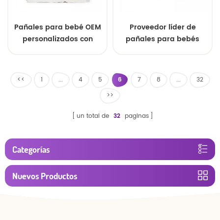
Pañales para bebé OEM
Proveedor líder de
personalizados con
pañales para bebés
núcleo superabsorbente
OEM personalizados con
y capa superior suave y
marca propia a precio
transpirable. Muestras
mayorista. Pañales
<<
1
...
4
5
6
7
8
...
32
gratuitas directamente
higiénicos de alta
>>
del fabricante.
demanda para el
mercado vietnamita.
un total de
32
paginas
Categorías
Nuevos Productos