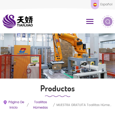
Español
Productos
Página De
Toallitas
/
/
MUESTRA GRATUITA Toallitas Húmedas Orgánicas Para Bebés Al Por Mayor Baratas De Bambú Personalizadas
Inicio
Húmedas