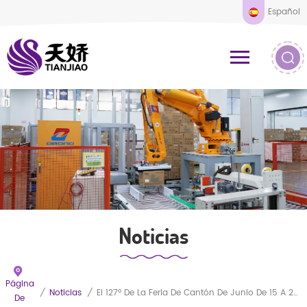
Español
Noticias
Página
/
Noticias
/
El 127º De La Feria De Cantón De Junio De 15 A 24 Años,el Año 2020 - Tianjiao Stand De Bienvenida!
De