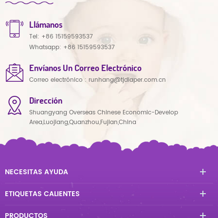
Llámanos
Tel:
+86 15159593537
Whatsapp:
+86 15159593537
Envíanos Un Correo Electrónico
Correo electrónico :
runhang@tjdiaper.com.cn
Dirección
Shuangyang Overseas Chinese Economic-Develop
Area,Luojiang,Quanzhou,Fujian,China
NECESITAS AYUDA
ETIQUETAS CALIENTES
PRODUCTOS