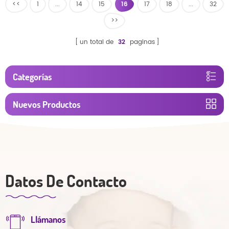
<<
1
...
14
15
16
17
18
...
32
hipoalergénicos
>>
un total de
32
paginas
Categorías
Nuevos Productos
Datos De Contacto
Llámanos