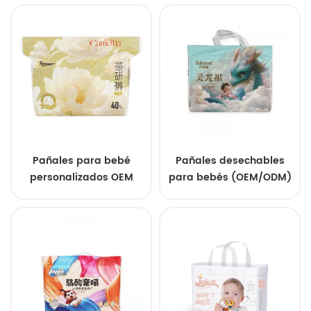
Transpirables para
marca confiable
Protección contra Fugas
durante Todo el Día
Pañales para bebé
Pañales desechables
personalizados OEM
para bebés (OEM/ODM)
directos de fábrica de
de China, de calidad,
China de alta calidad
para bebés sanos,
personalizables
proveedor mayorista.