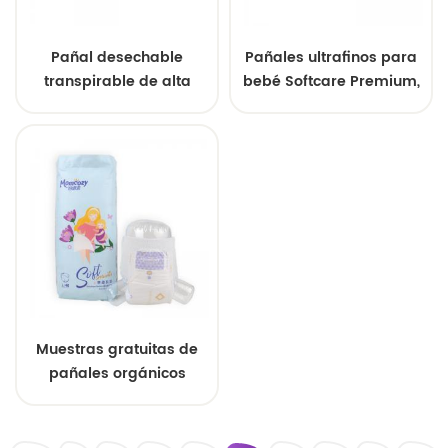
Pañal desechable
Pañales ultrafinos para
transpirable de alta
bebé Softcare Premium,
absorción para bebés,
suministro al por mayor
personalizado y al por
mayor
Muestras gratuitas de
pañales orgánicos
premium
personalizables para
recién nacidos