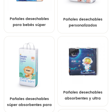
Pañales desechables
Pañales desechables
para bebés súper
personalizados
suaves de grado A,
superabsorbentes para
transpirables y de nuevo
bebés al por mayor
estilo.
Pañales desechables
absorbentes y ultra
Pañales desechables
transpirables para
súper absorbentes para
recién nacidos OEM
bebés al por mayor