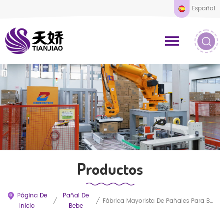
Español
Productos
Página De
Pañal De
/
/
Fábrica Mayorista De Pañales Para Bebés OEM En China
Inicio
Bebe