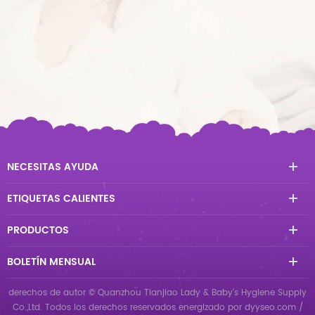
NECESITAS AYUDA
ETIQUETAS CALIENTES
PRODUCTOS
BOLETÍN MENSUAL
derechos de autor © Quanzhou Tianjiao Lady & Baby's Hygiene Supply
Co.,Ltd. Todos los derechos reservados
energizado por
dyyseo.com
/