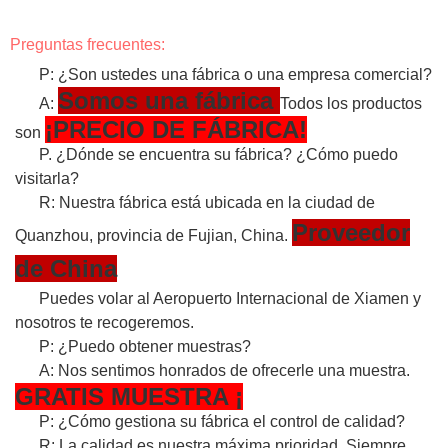
Preguntas frecuentes:
P: ¿Son ustedes una fábrica o una empresa comercial?
Somos una fábrica
A:
Todos los productos
¡PRECIO DE FÁBRICA!
son
P. ¿Dónde se encuentra su fábrica? ¿Cómo puedo
visitarla?
R: Nuestra fábrica está ubicada en la ciudad de
Proveedor
Quanzhou, provincia de Fujian, China.
de China
Puedes volar al Aeropuerto Internacional de Xiamen y
nosotros te recogeremos.
P: ¿Puedo obtener muestras?
A: Nos sentimos honrados de ofrecerle una muestra.
GRATIS
MUESTRA
¡
P: ¿Cómo gestiona su fábrica el control de calidad?
R: La calidad es nuestra máxima prioridad. Siempre