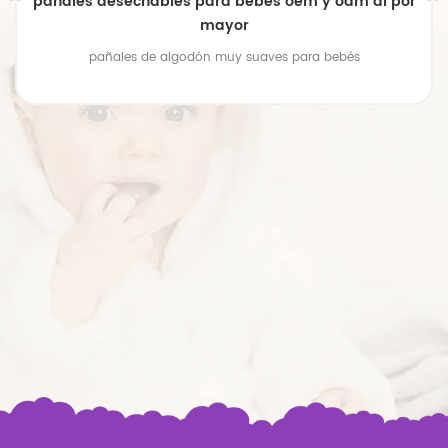
pañales desechables para bebés oem y odm al por
mayor
pañales de algodón muy suaves para bebés