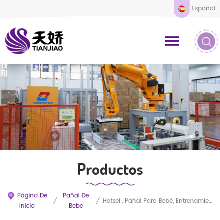
Español
Productos
Página De
Pañal De
/
/
Hotsell, Pañal Para Bebé, Entrenamiento, Pañal Para Bebé, OEM, Nuevo Producto Para Bebé, Pañal Para Bebé
Inicio
Bebe