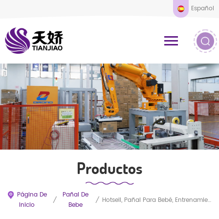
Español
Productos
Página De
Pañal De
/
/
Hotsell, Pañal Para Bebé, Entrenamiento, Pañal Para Bebé, OEM, Nuevo Producto Para Bebé, Pañal Para Bebé
Inicio
Bebe