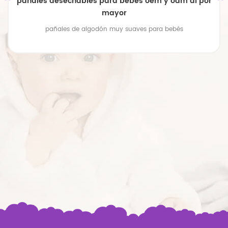
pañales desechables para bebés oem y odm al por
mayor
pañales de algodón muy suaves para bebés