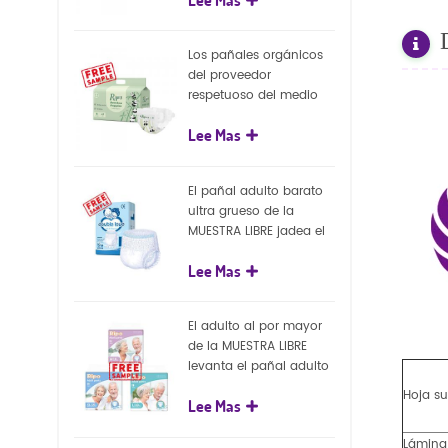
capa superficial
biodegradable del eco
100%
Los pañales orgánicos
del proveedor
respetuoso del medio
ambiente de la nueva
Lee Mas
llegada venden al por
mayor el pañal
biodegradable del bebé
El pañal adulto barato
de la naturaleza
ultra grueso de la
MUESTRA LIBRE jadea el
pañal adulto disponible
Lee Mas
para el adulto
El adulto al por mayor
de la MUESTRA LIBRE
levanta el pañal adulto
disponible de los
Hoja su
Lee Mas
pantalones del pañal
Lámina