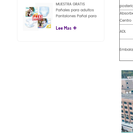
MUESTRA GRATIS
posteri
Pañales para adultos
Absorb
Pantalones Pañal para
Centro
adultos desechables
Lee Mas
para adultos
ADL
Embala