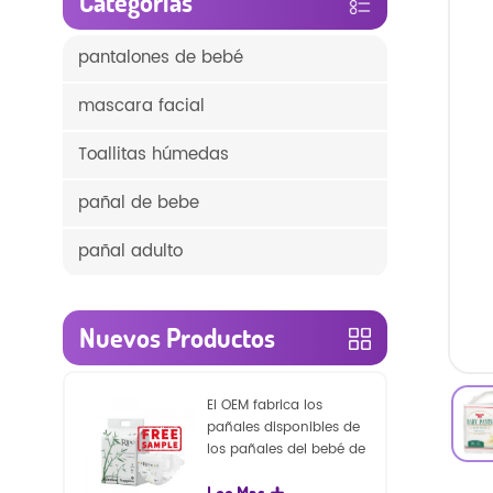
Categorías
pantalones de bebé
mascara facial
Toallitas húmedas
pañal de bebe
pañal adulto
Nuevos Productos
El OEM fabrica los
pañales disponibles de
los pañales del bebé de
la naturaleza de la
Lee Mas