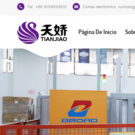
Tel :
+86 15159593537
Correo electrónico :
runhang
Página De Inicio
Sob