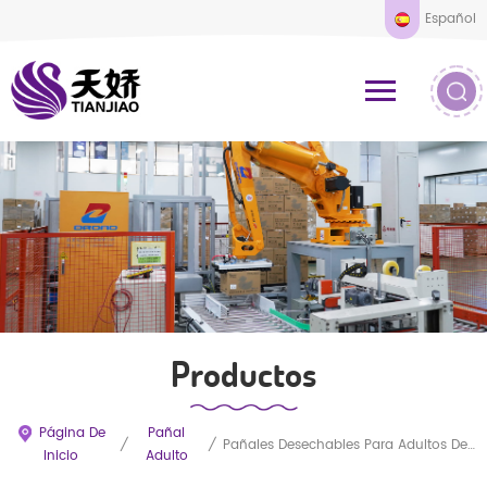
Español
Productos
Página De
Pañal
/
/
Pañales Desechables Para Adultos De Marca Blanca Al Por Mayor, Ropa Interior Absorbente.
Inicio
Adulto