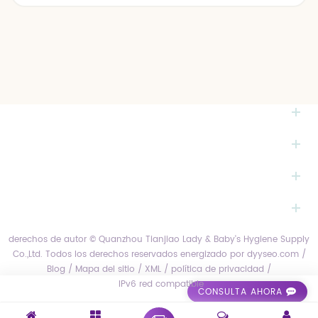
colores, bolsa exterior de polietileno grande. 3. Bolsa de plástico
interior de color, caja de cartón exterior. 4.Embalaje individual
según solicitudes del cliente.
NECESITAS AYUDA
ETIQUETAS CALIENTES
PRODUCTOS
BOLETÍN MENSUAL
derechos de autor © Quanzhou Tianjiao Lady & Baby's Hygiene Supply
Co.,Ltd. Todos los derechos reservados
energizado por
dyyseo.com
/
Blog
/
Mapa del sitio
/
XML
/
política de privacidad
/
IPv6 red compatible
CONSULTA AHORA