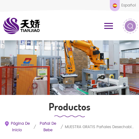
Español
Productos
Página De
Pañal De
/
/
MUESTRA GRATIS Pañales Desechables Absorbentes Premium De Alta Calidad Para Bebés Al Por Mayor
Inicio
Bebe