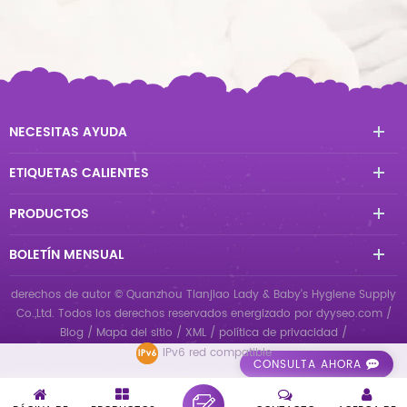
NECESITAS AYUDA
ETIQUETAS CALIENTES
PRODUCTOS
BOLETÍN MENSUAL
derechos de autor © Quanzhou Tianjiao Lady & Baby's Hygiene Supply
Co.,Ltd. Todos los derechos reservados
energizado por
dyyseo.com
/
Blog
/
Mapa del sitio
/
XML
/
política de privacidad
/
IPv6 red compatible
CONSULTA AHORA