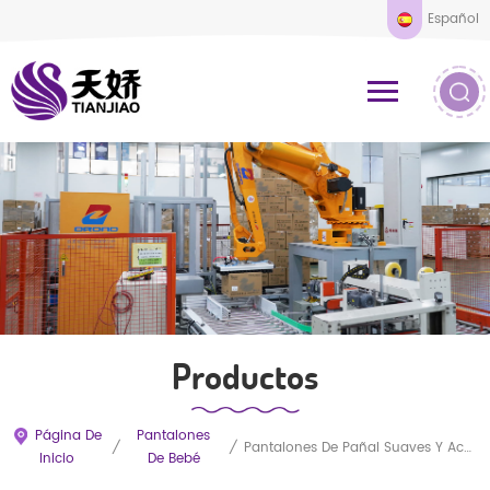
Español
Productos
Página De
Pantalones
/
/
Pantalones De Pañal Suaves Y Acogedores Para Bebés
Inicio
De Bebé