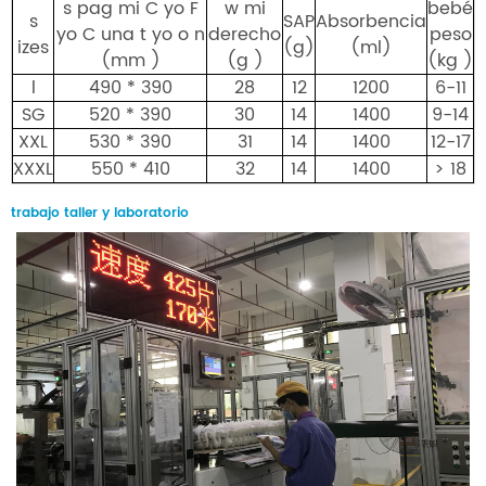
s
pag
mi
C
yo
F
w
mi
bebé
s
SAP
Absorbencia
yo
C
una
t
yo
o
n
derecho
peso
izes
(g)
(ml)
(mm
)
(g
)
(kg
)
l
490 * 390
28
12
1200
6-11
SG
520 * 390
30
14
1400
9-14
XXL
530 * 390
31
14
1400
12-17
XXXL
550 * 410
32
14
1400
> 18
trabajo taller y laboratorio