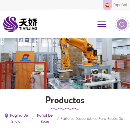
Español
Productos
Página De
Pañal De
/
/
Pañales Desechables Para Bebés De Marca Propia, Venta Al Por Mayor, Personalizados De Fábrica. Pañales Importados SAP Súper Absorbentes, Antifugas, Suaves, Transpirables Y De Alta Calidad.
Inicio
Bebe