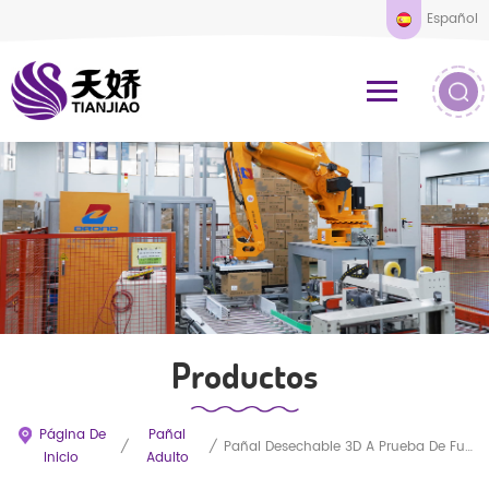
Español
Productos
Página De
Pañal
/
/
Pañal Desechable 3D A Prueba De Fugas Para Adultos (fabricante De Equipos Originales)
Inicio
Adulto