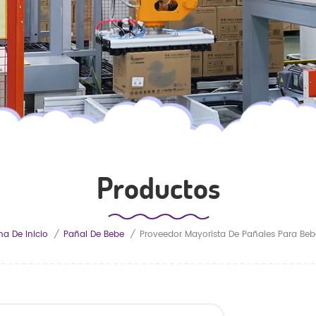
Productos
na De Inicio
/
Pañal De Bebe
/