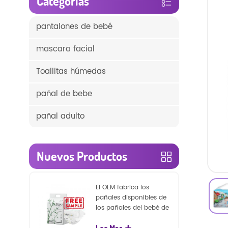
Categorías
pantalones de bebé
mascara facial
Toallitas húmedas
pañal de bebe
pañal adulto
Nuevos Productos
El OEM fabrica los
pañales disponibles de
los pañales del bebé de
la naturaleza de la
Lee Mas