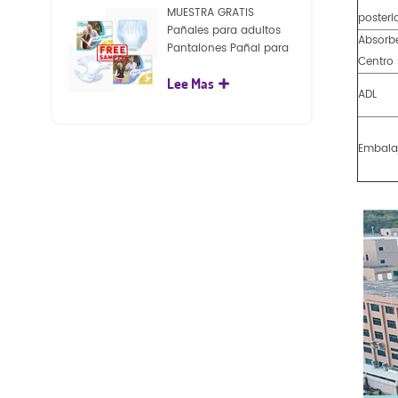
MUESTRA GRATIS
posteri
Pañales para adultos
Absorb
Pantalones Pañal para
Centro
adultos desechables
Lee Mas
para adultos
ADL
Embala