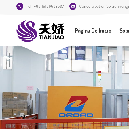
Tel :
+86 15159593537
Correo electrónico :
runhang
Página De Inicio
Sob