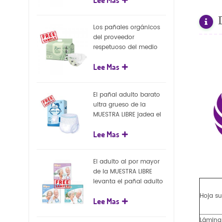
capa superficial
biodegradable del eco
100%
Los pañales orgánicos
del proveedor
respetuoso del medio
ambiente de la nueva
Lee Mas
llegada venden al por
mayor el pañal
biodegradable del bebé
El pañal adulto barato
de la naturaleza
ultra grueso de la
MUESTRA LIBRE jadea el
pañal adulto disponible
Lee Mas
para el adulto
El adulto al por mayor
de la MUESTRA LIBRE
levanta el pañal adulto
disponible de los
Hoja su
Lee Mas
pantalones del pañal
Lámina