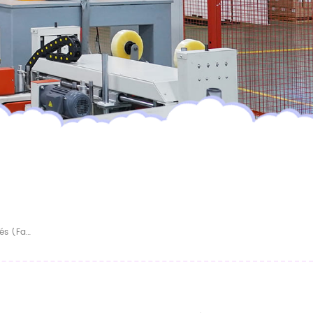
Proveedor Mayorista De Pañales Para Bebés (fabricante De Equipos Originales)