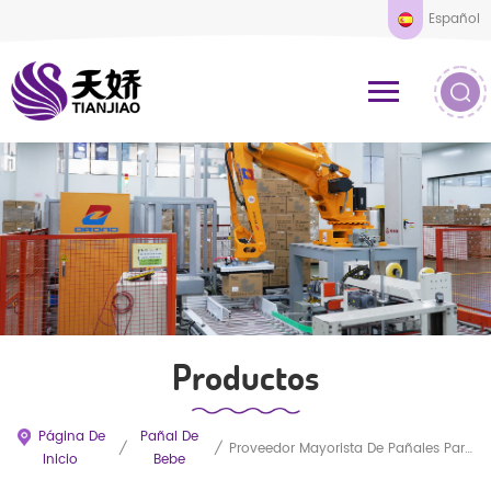
Español
Productos
Página De
Pañal De
/
/
Proveedor Mayorista De Pañales Para Bebés (fabricante De Equipos Originales)
Inicio
Bebe