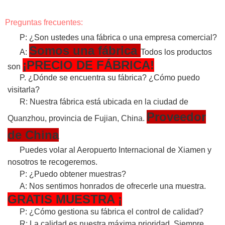
Preguntas frecuentes:
P: ¿Son ustedes una fábrica o una empresa comercial?
Somos una fábrica
A:
Todos los productos
¡PRECIO DE FÁBRICA!
son
P. ¿Dónde se encuentra su fábrica? ¿Cómo puedo
visitarla?
R: Nuestra fábrica está ubicada en la ciudad de
Proveedor
Quanzhou, provincia de Fujian, China.
de China
Puedes volar al Aeropuerto Internacional de Xiamen y
nosotros te recogeremos.
P: ¿Puedo obtener muestras?
A: Nos sentimos honrados de ofrecerle una muestra.
GRATIS
MUESTRA
¡
P: ¿Cómo gestiona su fábrica el control de calidad?
R: La calidad es nuestra máxima prioridad. Siempre