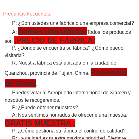
Preguntas frecuentes:
P: ¿Son ustedes una fábrica o una empresa comercial?
Somos una fábrica
A:
Todos los productos
¡PRECIO DE FÁBRICA!
son
P. ¿Dónde se encuentra su fábrica? ¿Cómo puedo
visitarla?
R: Nuestra fábrica está ubicada en la ciudad de
Proveedor
Quanzhou, provincia de Fujian, China.
de China
Puedes volar al Aeropuerto Internacional de Xiamen y
nosotros te recogeremos.
P: ¿Puedo obtener muestras?
A: Nos sentimos honrados de ofrecerle una muestra.
GRATIS
MUESTRA
¡
P: ¿Cómo gestiona su fábrica el control de calidad?
R: La calidad es nuestra máxima prioridad. Siempre