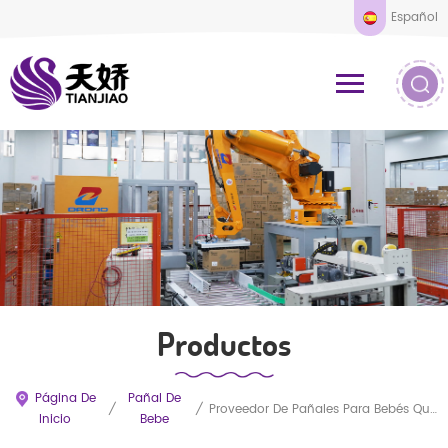
Español
Productos
Página De
Pañal De
/
/
Proveedor De Pañales Para Bebés Que Se Mantienen Secos Toda La Noche
Inicio
Bebe