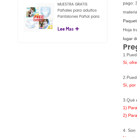
pago: 
MUESTRA GRATIS
Pañales para adultos
materi
Pantalones Pañal para
Paquet
adultos desechables
Lee Mas
para adultos
Hoja tr
lugar d
Pre
1.Pued
Sí, ofr
2.Pued
Sí, po
3.Qué 
1) Par
2) Par
4. Son