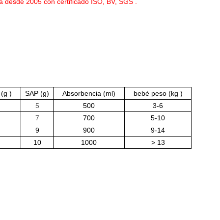
a desde 2005 con certificado ISO, BV, SGS .
 (g
)
SAP (g)
Absorbencia (ml)
bebé peso (kg
)
5
500
3-6
7
700
5-10
9
900
9-14
10
1000
> 13