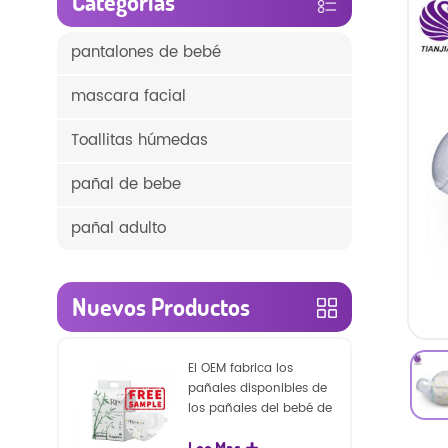
Categorías
pantalones de bebé
mascara facial
Toallitas húmedas
pañal de bebe
pañal adulto
Nuevos Productos
El OEM fabrica los
pañales disponibles de
los pañales del bebé de
la naturaleza de la
Lee Mas