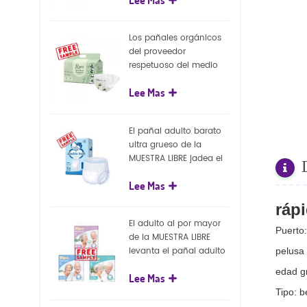
capa superficial
biodegradable del eco
100%
Los pañales orgánicos
del proveedor
respetuoso del medio
ambiente de la nueva
Lee Mas
llegada venden al por
mayor el pañal
biodegradable del bebé
El pañal adulto barato
de la naturaleza
ultra grueso de la
MUESTRA LIBRE jadea el
pañal adulto disponible
Lee Mas
para el adulto
rápi
El adulto al por mayor
Puerto
de la MUESTRA LIBRE
levanta el pañal adulto
pelusa
disponible de los
edad g
Lee Mas
pantalones del pañal
Tipo: 