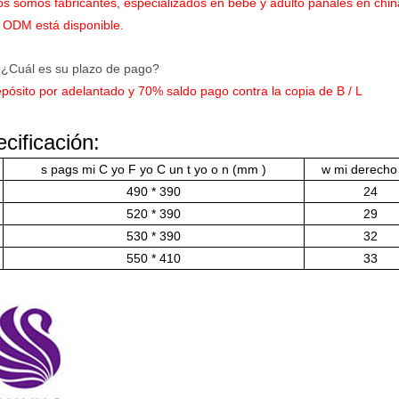
os somos fabricantes, especializados en bebé y adulto pañales en chin
ODM está disponible.
 ¿Cuál es su plazo de pago?
pósito por adelantado y 70% saldo pago contra la copia de B / L
cificación:
s
pags
mi
C
yo
F
yo
C
un
t
yo
o
n (mm
)
w
mi
derecho
490 * 390
24
520 * 390
29
530 * 390
32
550 * 410
33