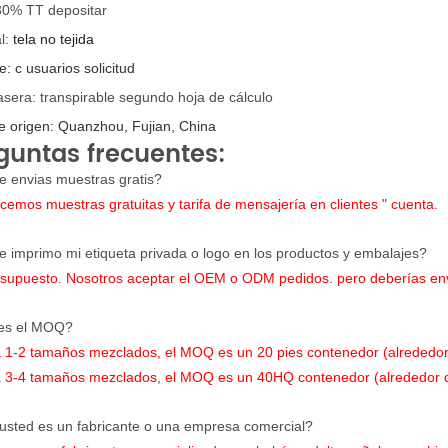
30% TT depositar
al:
tela no tejida
e: c
usuarios solicitud
asera: transpirable segundo
hoja de cálculo
e
origen: Quanzhou, Fujian, China
guntas frecuentes:
e envias muestras gratis?
ecemos muestras gratuitas y tarifa de mensajería en clientes " cuenta.
e imprimo mi etiqueta privada o logo en los productos y embalajes?
r supuesto. Nosotros aceptar el OEM o ODM pedidos. pero deberías enví
es el MOQ?
a 1-2 tamaños mezclados, el MOQ es un 20 pies contenedor (alrededor
a 3-4 tamaños mezclados, el MOQ es un 40HQ contenedor (alrededor d
 usted es un fabricante o una empresa comercial?