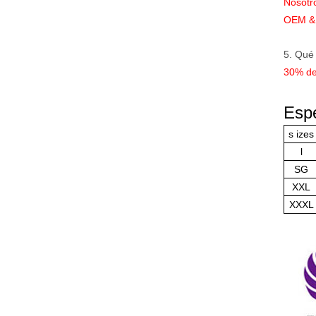
Nosotr
OEM & 
5. Qué
30% de
Espe
s
izes
l
SG
XXL
XXXL