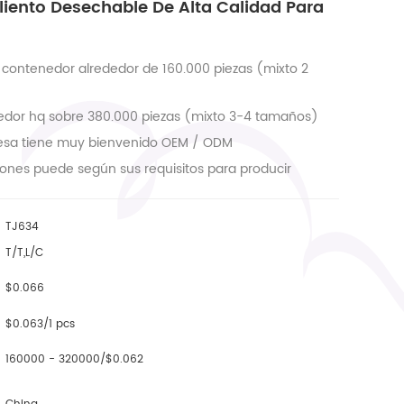
liento Desechable De Alta Calidad Para
 contenedor alrededor de 160.000 piezas (mixto 2
edor hq sobre 380.000 piezas (mixto 3-4 tamaños)
esa tiene muy bienvenido OEM / ODM
lones puede según sus requisitos para producir
TJ634
T/T,L/C
$0.066
$0.063/1 pcs
160000 - 320000/$0.062