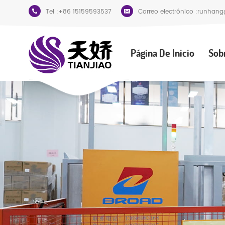
Tel :
+86 15159593537
Correo electrónico :
runhang
Página De Inicio
Sob