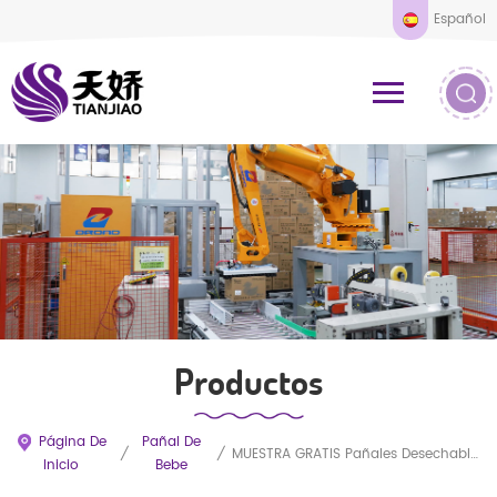
Español
Productos
Página De
Pañal De
/
/
MUESTRA GRATIS Pañales Desechables Ultrafinos Para Bebés, Venta Al Por Mayor, De Fábrica China
Inicio
Bebe