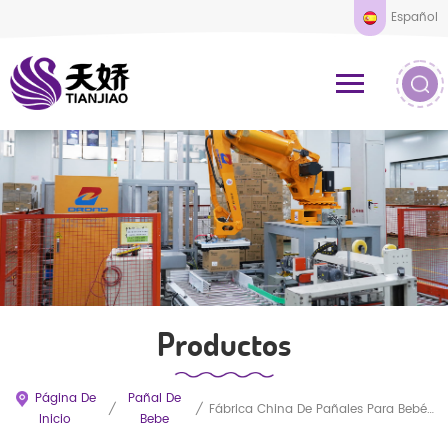
Español
Productos
Página De
Pañal De
/
/
Fábrica China De Pañales Para Bebés Al Por Mayor Con Fabricante OEM
Inicio
Bebe