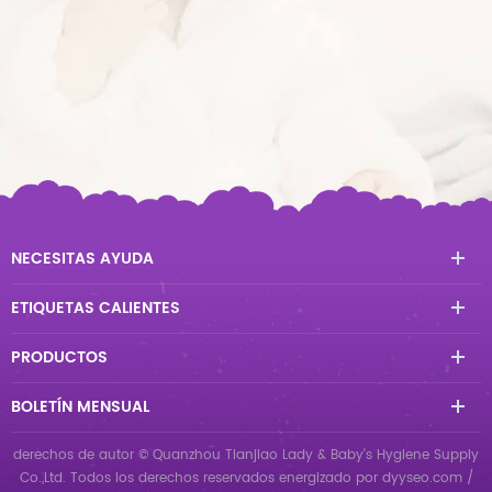
NECESITAS AYUDA
ETIQUETAS CALIENTES
PRODUCTOS
BOLETÍN MENSUAL
derechos de autor © Quanzhou Tianjiao Lady & Baby's Hygiene Supply
Co.,Ltd. Todos los derechos reservados
energizado por
dyyseo.com
/