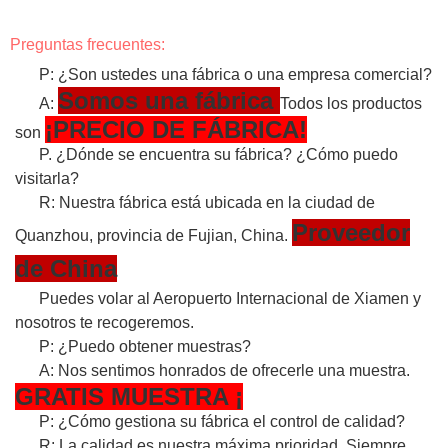
Preguntas frecuentes:
P: ¿Son ustedes una fábrica o una empresa comercial?
Somos una fábrica
A:
Todos los productos
¡PRECIO DE FÁBRICA!
son
P. ¿Dónde se encuentra su fábrica? ¿Cómo puedo
visitarla?
R: Nuestra fábrica está ubicada en la ciudad de
Proveedor
Quanzhou, provincia de Fujian, China.
de China
Puedes volar al Aeropuerto Internacional de Xiamen y
nosotros te recogeremos.
P: ¿Puedo obtener muestras?
A: Nos sentimos honrados de ofrecerle una muestra.
GRATIS
MUESTRA
¡
P: ¿Cómo gestiona su fábrica el control de calidad?
R: La calidad es nuestra máxima prioridad. Siempre