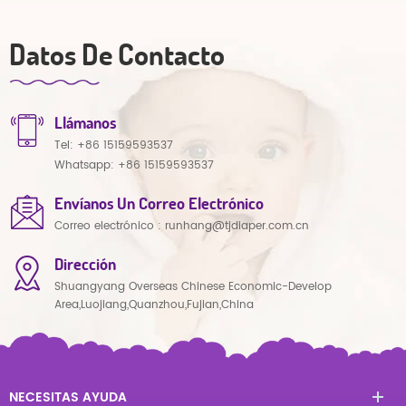
Datos De Contacto
Llámanos
Tel:
+86 15159593537
Whatsapp:
+86 15159593537
Envíanos Un Correo Electrónico
Correo electrónico :
runhang@tjdiaper.com.cn
Dirección
Shuangyang Overseas Chinese Economic-Develop
Area,Luojiang,Quanzhou,Fujian,China
NECESITAS AYUDA