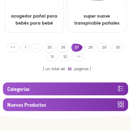
acogedor pañal para
super suave
bebés para bebé
transpirable pañales
para bebés
<<
1
...
25
26
27
28
29
30
31
32
>>
un total de
32
paginas
Categorías
Nuevos Productos