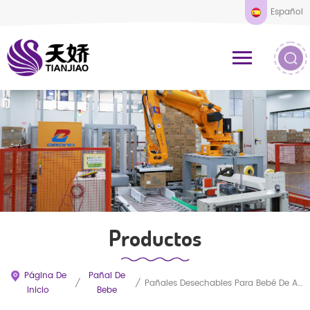
Español
Productos
Página De
Pañal De
/
/
Pañales Desechables Para Bebé De Alta Absorción Y Súper Suaves De La Marca Tianjiao, Entrega Rápida.
Inicio
Bebe