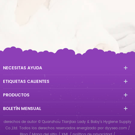
NECESITAS AYUDA
ETIQUETAS CALIENTES
PRODUCTOS
BOLETÍN MENSUAL
derechos de autor © Quanzhou Tianjiao Lady & Baby's Hygiene Supply
Co.,Ltd. Todos los derechos reservados
energizado por
dyyseo.com
/
Blog
/
Mapa del sitio
/
XML
/
política de privacidad
/