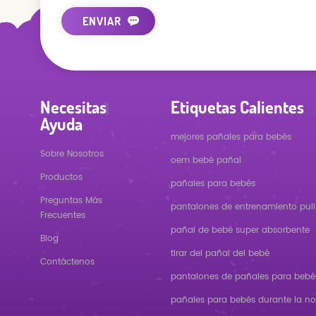
Necesitas
Etiquetas Calientes
Ayuda
mejores pañales para bebés
Sobre Nosotros
oem bebé pañal
Productos
pañales para bebés
Preguntas Más
pantalones de entrenamiento pull
Frecuentes
pañal de bebé super absorbente
Blog
tirar del pañal del bebé
Contáctenos
pantalones de pañales para bebé
pañales para bebés durante la n