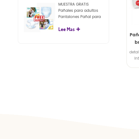
MUESTRA GRATIS
Pañales para adultos
Pantalones Pañal para
adultos desechables
Lee Mas
para adultos
Pañ
b
detal
OE
in
exte
2. B
el i
gran
d
int
exte
s