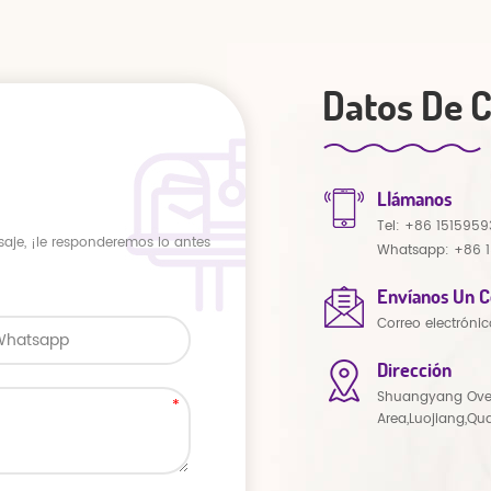
Datos De 
Llámanos
Tel:
+86 1515959
saje, ¡le responderemos lo antes
Whatsapp:
+86 
Envíanos Un C
Correo electrónic
Dirección
Shuangyang Ove
Area,Luojiang,Qu