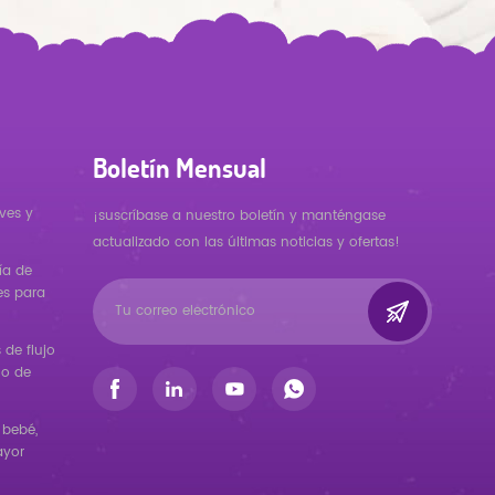
Boletín Mensual
ves y
¡suscríbase a nuestro boletín y manténgase
actualizado con las últimas noticias y ofertas!
ía de
es para
de flujo
ño de
 bebé,
ayor