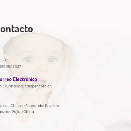
Contacto
3537
15159593537
orreo Electrónico
o :
runhang@tjdiaper.com.cn
rseas Chinese Economic-Develop
anzhou,Fujian,China