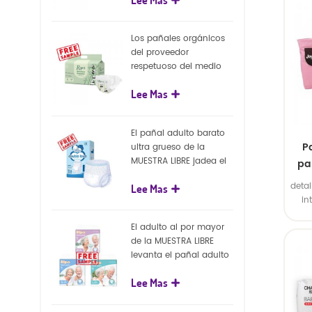
capa superficial
gran
biodegradable del eco
d
100%
Los pañales orgánicos
int
del proveedor
exte
respetuoso del medio
s
ambiente de la nueva
Lee Mas
llegada venden al por
mayor el pañal
biodegradable del bebé
El pañal adulto barato
de la naturaleza
P
ultra grueso de la
MUESTRA LIBRE jadea el
pa
pañal adulto disponible
detal
Lee Mas
para el adulto
in
exte
El adulto al por mayor
2. B
de la MUESTRA LIBRE
el i
levanta el pañal adulto
gran
disponible de los
d
Lee Mas
pantalones del pañal
int
exte
s