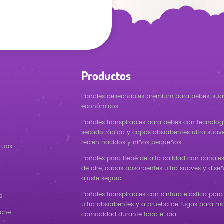
Productos
Pañales desechables premium para bebés, sua
económicos
Pañales transpirables para bebés con tecnolog
secado rápido y capas absorbentes ultra suav
recién nacidos y niños pequeños.
 ups
Pañales para bebé de alta calidad con canales 
de aire, capas absorbentes ultra suaves y dise
ajuste seguro.
Pañales transpirables con cintura elástica para
s
ultra absorbentes y a prueba de fugas para m
oche
comodidad durante todo el día.