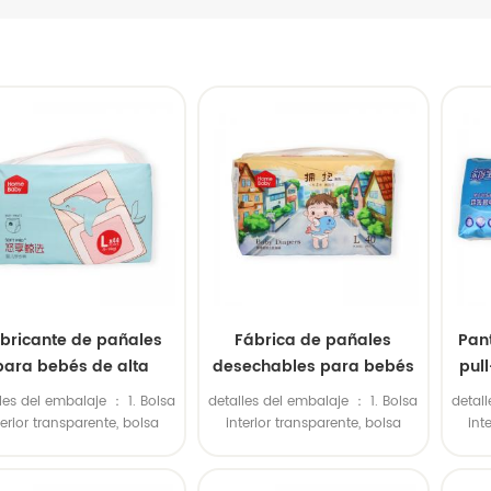
bricante de pañales
Fábrica de pañales
Pan
para bebés de alta
desechables para bebés
pul
calidad
al por mayor
les del embalaje ： 1. Bolsa
detalles del embalaje ： 1. Bolsa
detall
terior transparente, bolsa
interior transparente, bolsa
int
rior grande de polietileno.
exterior grande de polietileno.
exter
olsa de plástico colorida en
2. Bolsa de plástico colorida en
2. Bo
nterior, bolsa de polietileno
el interior, bolsa de polietileno
el in