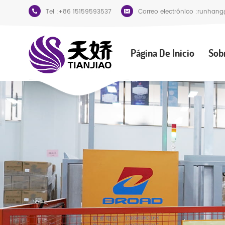
Tel :
+86 15159593537
Correo electrónico :
runhang
Página De Inicio
Sob