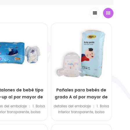
talones de bebé tipo
Pañales para bebés de
l-up al por mayor de
grado A al por mayor de
China (OEM)
fábrica
es del embalaje ： 1. Bolsa
detalles del embalaje ： 1. Bolsa
erior transparente, bolsa
interior transparente, bolsa
ior grande de polietileno.
exterior grande de polietileno.
lsa de plástico colorida en
2. Bolsa de plástico colorida en
terior, bolsa de polietileno
el interior, bolsa de polietileno