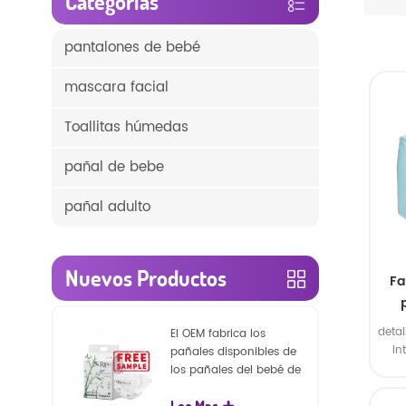
Categorías
pantalones de bebé
mascara facial
Toallitas húmedas
pañal de bebe
pañal adulto
Nuevos Productos
Fa
detal
El OEM fabrica los
in
pañales disponibles de
exte
los pañales del bebé de
2. B
la naturaleza de la
el i
Lee Mas