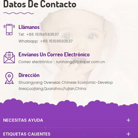
Datos De Contacto
Llámanos
Tel:
+86 15159593537
Whatsapp:
+86 15159593537
Envíanos Un Correo Electrónico
Correo electrónico :
runhang@tjdiaper.com.cn
Dirección
Shuangyang Overseas Chinese Economic-Develop
Area,Luojiang,Quanzhou,Fujian,China
NECESITAS AYUDA
ETIQUETAS CALIENTES