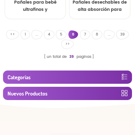
Pañales para bebé
Pañales desechables de
ultrafinos y
alta absorción para
transpirables al por
adultos, tanto para
mayor, los más
hombres como para
vendidos.
mujeres.
<<
1
...
4
5
6
7
8
...
39
>>
un total de
39
paginas
Categorías
Nuevos Productos