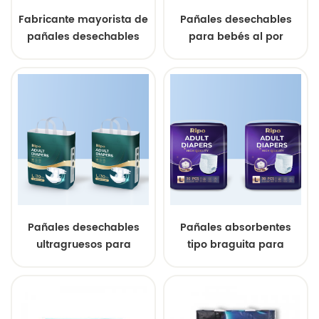
Fabricante mayorista de
Pañales desechables
pañales desechables
para bebés al por
para bebés con marca
mayor con marca
propia.
propia de fábrica china
Pañales desechables
Pañales absorbentes
ultragruesos para
tipo braguita para
adultos con
adultos, fabricados a
incontinencia al por
medida por el
mayor
fabricante.