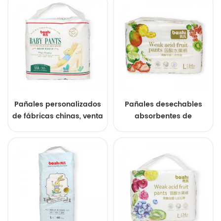
recién nacidos Sleepy
mayor.
Sleepy
Pañales personalizados
Pañales desechables
de fábricas chinas, venta
absorbentes de
al por mayor,
superficie seca, suaves y
desechables, baratos,
transpirables,
OEM.
pantalones de
entrenamiento para
bebés