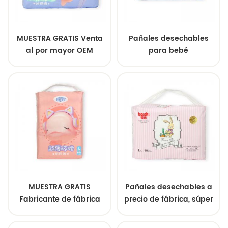
MUESTRA GRATIS Venta
Pañales desechables
al por mayor OEM
para bebé
Pañales para bebé de
personalizables, súper
alta calidad, gran
absorbentes,
absorción Pañales
transpirables y suaves,
suaves para bebé
precio al por mayor.
MUESTRA GRATIS
Pañales desechables a
Fabricante de fábrica
precio de fábrica, súper
china Pañales
cómodos, pañales para
desechables para bebés
bebés de calidad al por