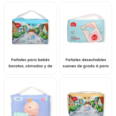
bebé Pañales suaves
de alta calidad y súper
hipoalergénicos
económicos
probióticos súper
absorbentes
Pañales para bebés
Pañales desechables
baratos, cómodos y de
suaves de grado A para
calidad superior, a
bebés, personalizados,
precios de mayorista.
al por mayor, OEM