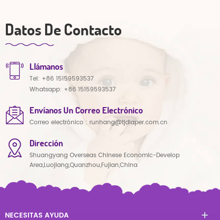
Datos De Contacto
Llámanos
Tel:
+86 15159593537
Whatsapp:
+86 15159593537
Envíanos Un Correo Electrónico
Correo electrónico :
runhang@tjdiaper.com.cn
Dirección
Shuangyang Overseas Chinese Economic-Develop
Area,Luojiang,Quanzhou,Fujian,China
NECESITAS AYUDA