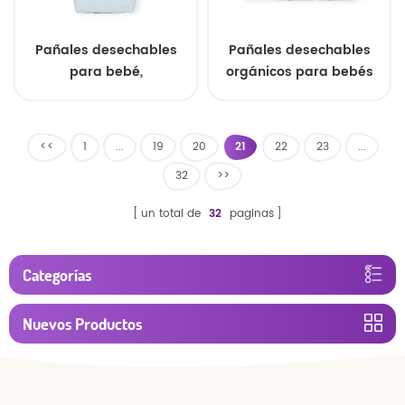
Pañales desechables
Pañales desechables
para bebé,
orgánicos para bebés
transpirables, súper
recién nacidos, venta al
secos, de fábrica china,
por mayor, de fábrica
OEM ODM, venta al por
china.
<<
1
...
19
20
21
22
23
...
mayor, precio
32
>>
económico
un total de
32
paginas
Categorías
Nuevos Productos