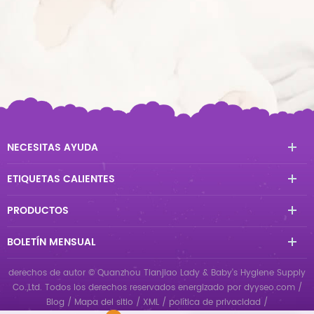
NECESITAS AYUDA
ETIQUETAS CALIENTES
PRODUCTOS
BOLETÍN MENSUAL
derechos de autor © Quanzhou Tianjiao Lady & Baby's Hygiene Supply
Co.,Ltd. Todos los derechos reservados
energizado por
dyyseo.com
/
Blog
/
Mapa del sitio
/
XML
/
política de privacidad
/