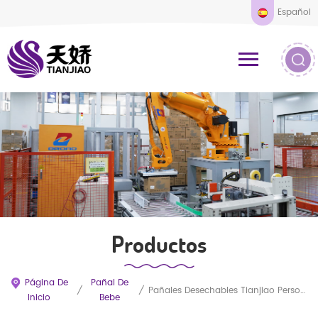
Español
Productos
Página De
Pañal De
/
/
Pañales Desechables Tianjiao Personalizables Al Por Mayor Con Superficie Transpirable Y Núcleo Superabsorbente.
Inicio
Bebe