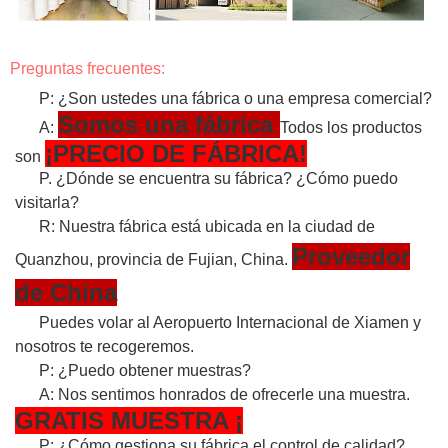
Preguntas frecuentes:
P: ¿Son ustedes una fábrica o una empresa comercial?
Somos una fábrica
A:
Todos los productos
¡PRECIO DE FÁBRICA!
son
P. ¿Dónde se encuentra su fábrica? ¿Cómo puedo
visitarla?
R: Nuestra fábrica está ubicada en la ciudad de
Proveedor
Quanzhou, provincia de Fujian, China.
de China
Puedes volar al Aeropuerto Internacional de Xiamen y
nosotros te recogeremos.
P: ¿Puedo obtener muestras?
A: Nos sentimos honrados de ofrecerle una muestra.
GRATIS
MUESTRA
¡
P: ¿Cómo gestiona su fábrica el control de calidad?