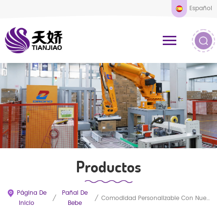
Español
Productos
Página De
Pañal De
/
/
Comodidad Personalizable Con Nuestros Pañales Para Bebé Ultrasuaves Y Súper Delgados.
Inicio
Bebe