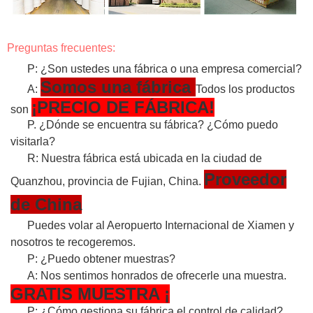
Preguntas frecuentes:
P: ¿Son ustedes una fábrica o una empresa comercial?
Somos una fábrica
A:
Todos los productos
¡PRECIO DE FÁBRICA!
son
P. ¿Dónde se encuentra su fábrica? ¿Cómo puedo
visitarla?
R: Nuestra fábrica está ubicada en la ciudad de
Proveedor
Quanzhou, provincia de Fujian, China.
de China
Puedes volar al Aeropuerto Internacional de Xiamen y
nosotros te recogeremos.
P: ¿Puedo obtener muestras?
A: Nos sentimos honrados de ofrecerle una muestra.
GRATIS
MUESTRA
¡
P: ¿Cómo gestiona su fábrica el control de calidad?