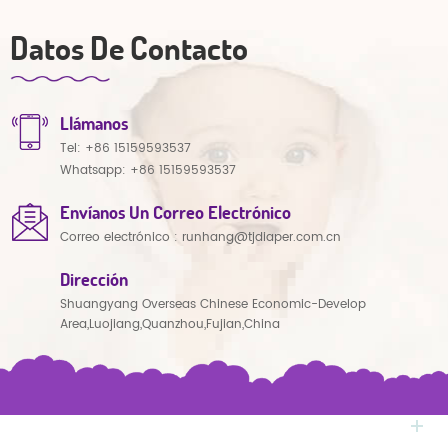
Datos De Contacto
Llámanos
Tel:
+86 15159593537
Whatsapp:
+86 15159593537
Envíanos Un Correo Electrónico
Correo electrónico :
runhang@tjdiaper.com.cn
Dirección
Shuangyang Overseas Chinese Economic-Develop
Area,Luojiang,Quanzhou,Fujian,China
NECESITAS AYUDA