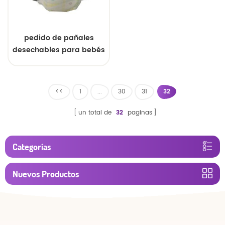
pedido de pañales
desechables para bebés
con pretina elástica
<<
1
...
30
31
32
un total de
32
paginas
Categorías
Nuevos Productos