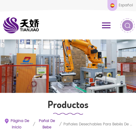
Español
Productos
Página De
Pañal De
/
/
Pañales Desechables Para Bebés De Marca Privada, Venta Al Por Mayor, Fábrica OEM China SAP, Pañales Para Bebés De Tamaño Suave Y Cómodo.
Inicio
Bebe