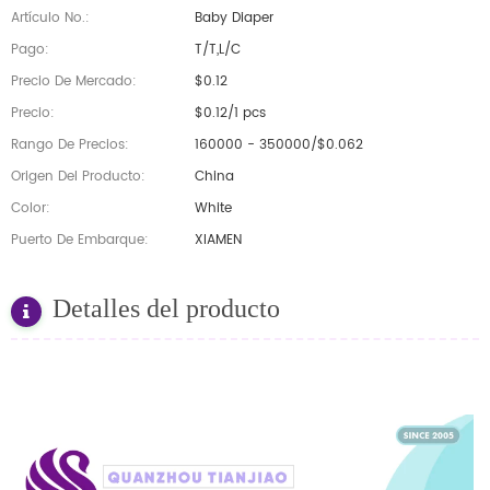
Artículo No.:
Baby Diaper
Pago:
T/T,L/C
Precio De Mercado:
$0.12
Precio:
$0.12/1 pcs
Rango De Precios:
160000 - 350000/$0.062
Origen Del Producto:
China
Color:
White
Puerto De Embarque:
XIAMEN
Detalles del producto