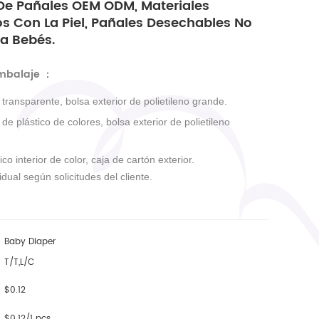
De Pañales OEM ODM, Materiales
s Con La Piel, Pañales Desechables No
ra Bebés.
embalaje
：
r transparente, bolsa exterior de polietileno grande.
r de plástico de colores, bolsa exterior de polietileno
ico interior de color, caja de cartón exterior.
dual según solicitudes del cliente.
Baby Diaper
T/T,L/C
$0.12
$0.12/1 pcs