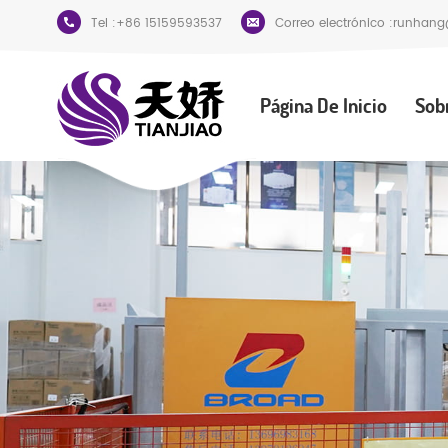
Tel :
+86 15159593537
Correo electrónico :
runhang
Página De Inicio
Sob