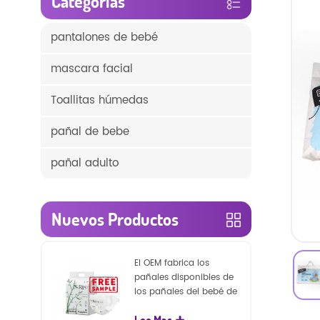
Categorías
pantalones de bebé
mascara facial
Toallitas húmedas
pañal de bebe
pañal adulto
Nuevos Productos
El OEM fabrica los
pañales disponibles de
los pañales del bebé de
la naturaleza de la
Lee Mas