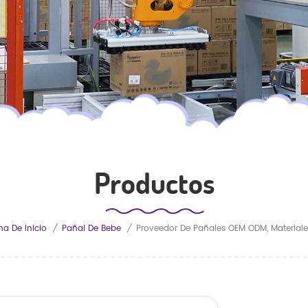
Productos
na De Inicio
/
Pañal De Bebe
/