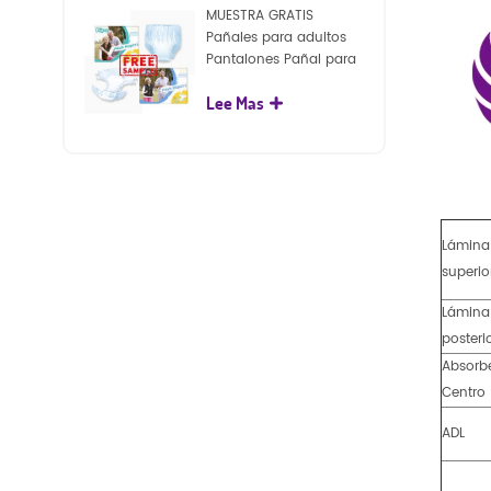
MUESTRA GRATIS
Pañales para adultos
Pantalones Pañal para
adultos desechables
Lee Mas
para adultos
Lámina
superio
Lámina
posteri
Absorb
Centro
ADL