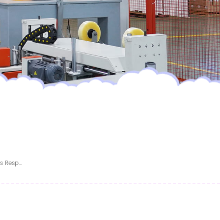
Proveedor De Pañales OEM ODM, Materiales Respetuosos Con La Piel, Pañales Desechables No Tóxicos Para Bebés.