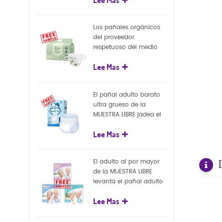
capa superficial
biodegradable del eco
100%
Los pañales orgánicos
del proveedor
respetuoso del medio
ambiente de la nueva
Lee Mas
llegada venden al por
mayor el pañal
biodegradable del bebé
El pañal adulto barato
de la naturaleza
ultra grueso de la
MUESTRA LIBRE jadea el
pañal adulto disponible
Lee Mas
para el adulto
El adulto al por mayor
de la MUESTRA LIBRE
levanta el pañal adulto
disponible de los
Lee Mas
pantalones del pañal