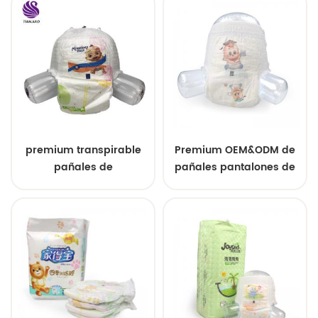
premium transpirable
Premium OEM&ODM de
pañales de
pañales pantalones de
entrenamiento
pull ups tamaños
desechables para bebés
mayorista de
pantalones