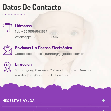
Datos De Contacto
Llámanos
Tel:
+86 15159593537
Whatsapp:
+86 15159593537
Envíanos Un Correo Electrónico
Correo electrónico :
runhang@tjdiaper.com.cn
Dirección
Shuangyang Overseas Chinese Economic-Develop
Area,Luojiang,Quanzhou,Fujian,China
NECESITAS AYUDA