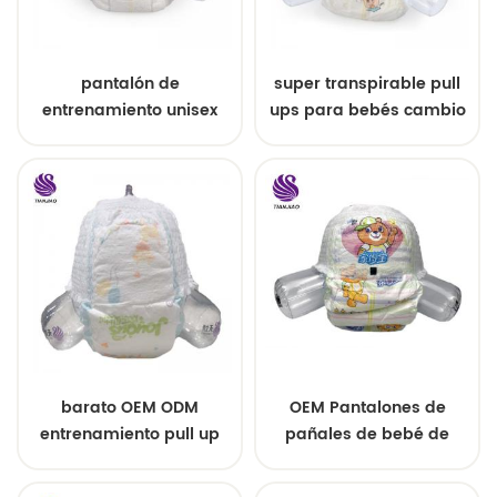
pantalón de
super transpirable pull
entrenamiento unisex
ups para bebés cambio
ultra suave para bebés
de pañales
barato OEM ODM
OEM Pantalones de
entrenamiento pull up
pañales de bebé de
pantalones fábrica
entrenamiento suave de
marca propia