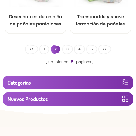
Desechables de un niño
Transpirable y suave
de pañales pantalones
formación de pañales
de tirar de los
pantalones de los
pantalones
mejores OEM
<<
1
2
3
4
5
>>
un total de
5
paginas
Categorías
Nuevos Productos