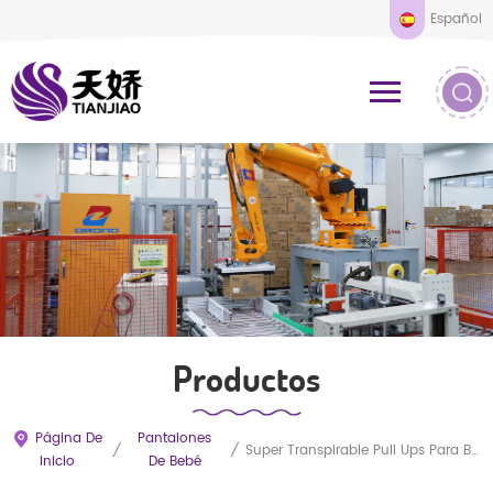
Español
Productos
Página De
Pantalones
/
/
Super Transpirable Pull Ups Para Bebés Cambio De Pañales
Inicio
De Bebé