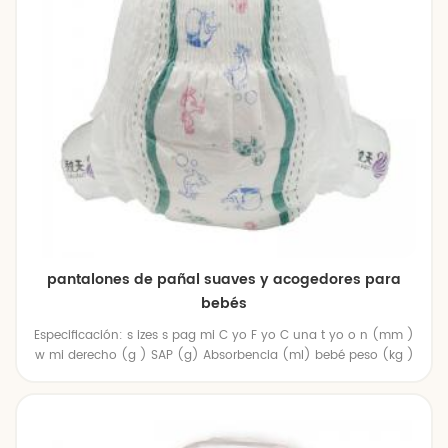
pantalones de pañal suaves y acogedores para
bebés
Especificación: s izes s pag mi C yo F yo C una t yo o n (mm )
w mi derecho (g ) SAP (g) Absorbencia (ml) bebé peso (kg )
l 490 * 390 28 12 1200 6-11 SG 520 * 390 30 14 1400 9-14 XXL
530 * 390 31 14 1400 12-17 XXXL 550 * 410 32 14 1400 > 18
trabajo taller y laboratorio Exposición y certificado: Nuestro
fuerza: A. Rica experiencia en OEM servicio más que 150 OEM