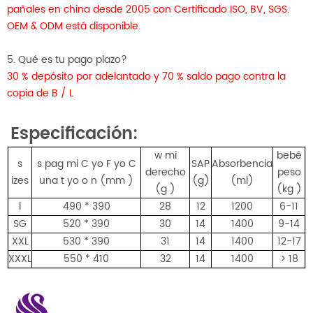
pañales en china desde 2005 con Certificado ISO, BV, SGS.
OEM & ODM está disponible.
5. Qué es tu pago plazo?
30 % depósito por adelantado y 70 % saldo pago contra la
copia de B / L
Especificación:
w
mi
bebé
s
s
pag
mi
C
yo
F
yo
C
SAP
Absorbencia
derecho
peso
izes
una
t
yo
o
n (mm
)
(g)
(ml)
(g
)
(kg
)
l
490 * 390
28
12
1200
6-11
SG
520 * 390
30
14
1400
9-14
XXL
530 * 390
31
14
1400
12-17
XXXL
550 * 410
32
14
1400
> 18