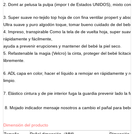
2.
Domt
ar
pelusa
la pulpa
(impor
t
de
Estados UNIDOS),
mixto
con
3.
Super
suave
no-tejido
top
hoja de
con
fina
ventilar
propert
y
absor
Ultra
suave
y
puro
algodón
toque,
tomar
bueno
cuidado
de
del bebé
4.
Impreso,
transpirable
Como la tela de
de vuelta
hoja,
super
suave
rápidamente
y
fácilmente,
ayuda
a
prevenir
erupciones
y
mantener
del bebé
la piel
seco.
5.
Refastenable
la magia
(Velcro)
la cinta,
proteger
del bebé
licitació
libremente.
6.
ADL
capa
en
color,
hacer
el
líquido
a
remojar
en
rápidamente
y
re
limpio.
7.
Elástico
cintura
y
de pie
interior
fuga
la guardia
prevenir
lado
la fu
8.
Mojado
indicador
mensaje
nosotros
a
cambio
el
pañal
para
bebé
Dimensión del producto
Tamaño
Pañal dimensión（MM)
Dimensión d