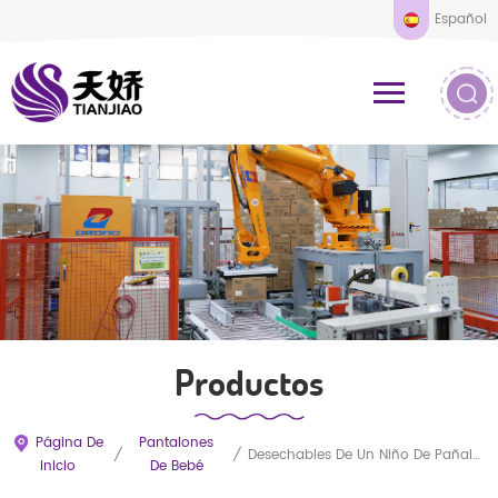
Español
Productos
Página De
Pantalones
/
/
Desechables De Un Niño De Pañales Pantalones De Tirar De Los Pantalones
Inicio
De Bebé