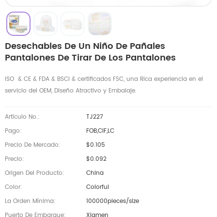
Desechables De Un Niño De Pañales
Pantalones De Tirar De Los Pantalones
ISO & CE & FDA & BSCI & certificados FSC, una Rica experiencia en el
servicio del OEM, Diseño Atractivo y Embalaje.
Artículo No.:
TJ227
Pago:
FOB,CIF,LC
Precio De Mercado:
$0.105
Precio:
$0.092
Origen Del Producto:
China
Color:
Colorful
La Orden Mínima:
100000pieces/size
Puerto De Embarque:
Xiamen