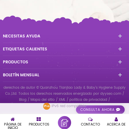
NECESITAS AYUDA
ETIQUETAS CALIENTES
PRODUCTOS
BOLETÍN MENSUAL
derechos de autor © Quanzhou Tianjiao Lady & Baby's Hygiene Supply
Co.,Ltd. Todos los derechos reservados
energizado por
dyyseo.com
/
Blog
/
Mapa del sitio
/
XML
/
política de privacidad
/
IPv6 red compatible
CONSULTA AHORA
PÁGINA DE
PRODUCTOS
CONTACTO
ACERCA DE
INICIO