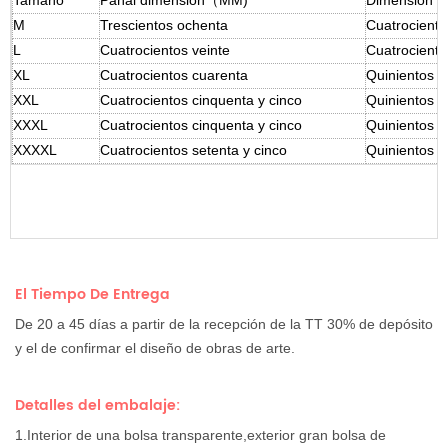
M
Trescientos ochenta
Cuatrociento
L
Cuatrocientos veinte
Cuatrociento
XL
Cuatrocientos cuarenta
Quinientos v
XXL
Cuatrocientos cinquenta y cinco
Quinientos tr
XXXL
Cuatrocientos cinquenta y cinco
Quinientos c
XXXXL
Cuatrocientos setenta y cinco
Quinientos o
El Tiempo De Entrega
De 20 a 45 días a partir de la recepción de la TT 30% de depósito
y el de confirmar el diseño de obras de arte.
Detalles del embalaje:
1.Interior de una bolsa transparente,exterior gran bolsa de