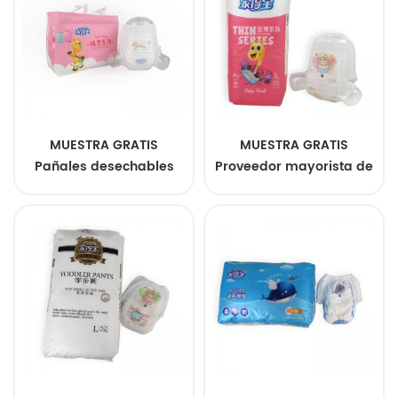
mejor precio.
MUESTRA GRATIS
MUESTRA GRATIS
Pañales desechables
Proveedor mayorista de
para bebé de calidad,
pañales desechables
pañales orgánicos y
para bebés de primera
respetuosos con la piel,
calidad de Tianjiao
pañales tipo pantalón
para bebé