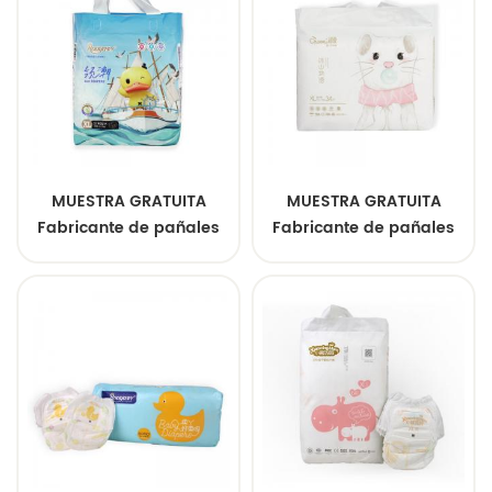
absorción
desechables
personalizados de
grado A para bebés
MUESTRA GRATUITA
MUESTRA GRATUITA
Fabricante de pañales
Fabricante de pañales
desechables
desechables
personalizados para
personalizados para
bebés Pañales
bebés Pañales
desechables
desechables
personalizados de
personalizados de
grado A para bebés
grado A para bebés