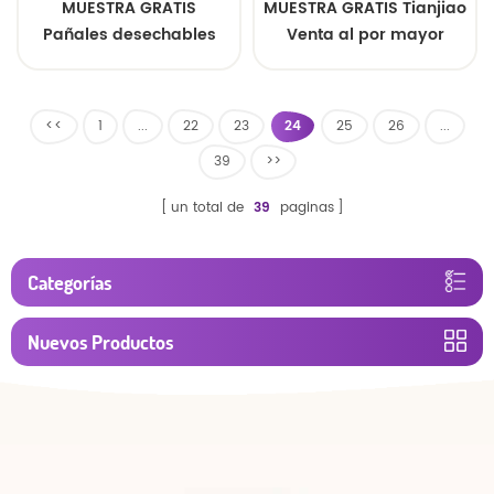
MUESTRA GRATIS
MUESTRA GRATIS Tianjiao
Pañales desechables
Venta al por mayor
para bebé más
Pañales desechables de
populares, venta al por
entrenamiento para
mayor, súper suaves,
bebés de cuidado suave
<<
1
...
22
23
24
25
26
...
tipo calzoncillo.
estilo pantalones
39
>>
un total de
39
paginas
Categorías
Nuevos Productos