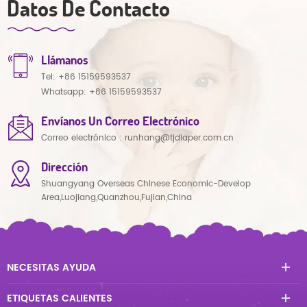
Datos De Contacto
Llámanos
Tel:
+86 15159593537
Whatsapp:
+86 15159593537
Envíanos Un Correo Electrónico
Correo electrónico :
runhang@tjdiaper.com.cn
Dirección
Shuangyang Overseas Chinese Economic-Develop
Area,Luojiang,Quanzhou,Fujian,China
NECESITAS AYUDA
ETIQUETAS CALIENTES