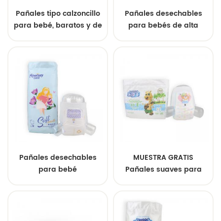
Pañales tipo calzoncillo
Pañales desechables
para bebé, baratos y de
para bebés de alta
alta calidad. Fabricantes
calidad, fábrica de
de pañales para bebé al
pañales para bebés,
por mayor.
venta al por mayor de
pañales para bebés.
Pañales desechables
MUESTRA GRATIS
para bebé
Pañales suaves para
personalizados, de
bebé Pañal desechable
fábrica china, OEM, al
premium personalizado
por mayor, baratos, con
Mimos para bebé
muestra gratuita, al