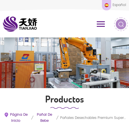
Español
Productos
Página De
Pañal De
/
/
Pañales Desechables Premium Superabsorbentes Para Bebés, Venta Al Por Mayor Personalizada Con OEM Y Muestras Gratuitas.
Inicio
Bebe