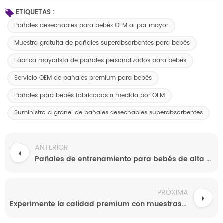
ETIQUETAS :
Pañales desechables para bebés OEM al por mayor
Muestra gratuita de pañales superabsorbentes para bebés
Fábrica mayorista de pañales personalizados para bebés
Servicio OEM de pañales premium para bebés
Pañales para bebés fabricados a medida por OEM
Suministro a granel de pañales desechables superabsorbentes
ANTERIOR
Pañales de entrenamiento para bebés de alta calidad, grado A, transpirables, desechables, de fábrica china, para bebés prematuros, venta al por mayor y personalizados.
PRÓXIMA
Experimente la calidad premium con muestras gratuitas de pañales para bebés personalizados, ultrafinos y superabsorbentes al por mayor.