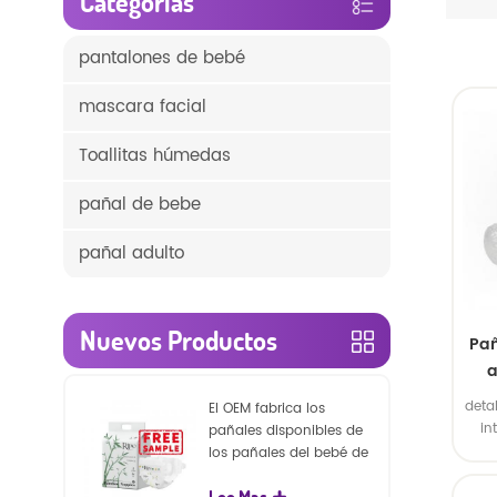
Categorías
pantalones de bebé
mascara facial
Toallitas húmedas
pañal de bebe
pañal adulto
Nuevos Productos
Pañ
a
deta
El OEM fabrica los
in
pañales disponibles de
exte
los pañales del bebé de
2. B
la naturaleza de la
c
Lee Mas