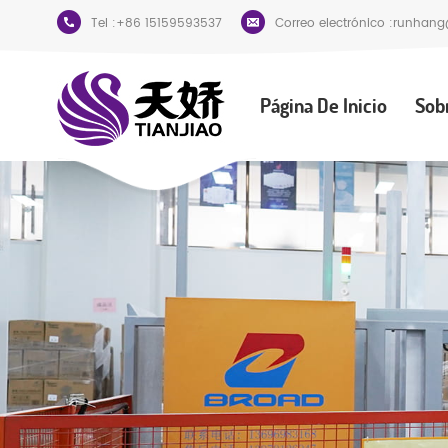
Tel :
+86 15159593537
Correo electrónico :
runhang
Página De Inicio
Sob