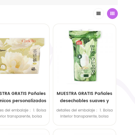
STRA GRATIS Pañales
MUESTRA GRATIS Pañales
nicos personalizados
desechables suaves y
ara bebé Pañales
transpirables de alta
les del embalaje： 1. Bolsa
detalles del embalaje： 1. Bolsa
ves hipoalergénicos
calidad y súper
erior transparente, bolsa
interior transparente, bolsa
probióticos súper
económicos
ior de polietileno grande.
exterior de polietileno grande.
lsa interior de plástico de
2. Bolsa interior de plástico de
absorbentes
lores, bolsa exterior de
colores, bolsa exterior de