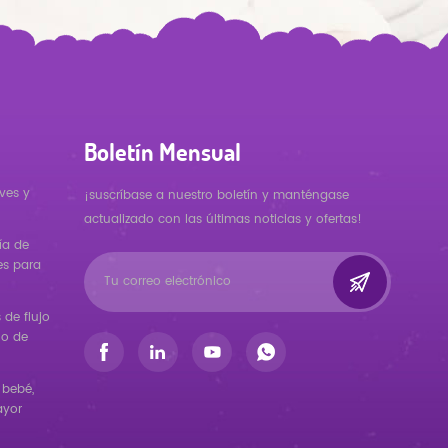
Boletín Mensual
ves y
¡suscríbase a nuestro boletín y manténgase
actualizado con las últimas noticias y ofertas!
ía de
es para
de flujo
ño de
 bebé,
ayor