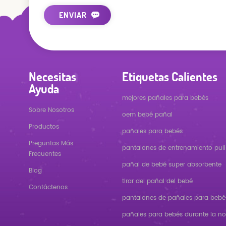
Necesitas
Etiquetas Calientes
Ayuda
mejores pañales para bebés
Sobre Nosotros
oem bebé pañal
Productos
pañales para bebés
Preguntas Más
pantalones de entrenamiento pull
Frecuentes
pañal de bebé super absorbente
Blog
tirar del pañal del bebé
Contáctenos
pantalones de pañales para bebé
pañales para bebés durante la n