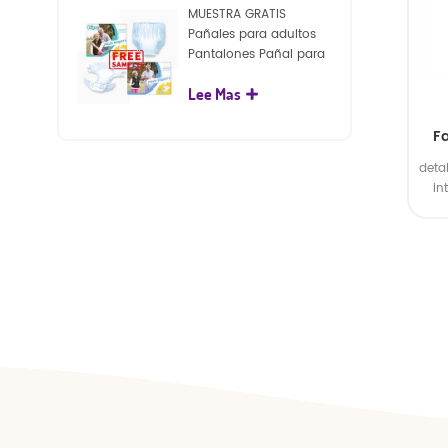
MUESTRA GRATIS
Pañales para adultos
Pantalones Pañal para
adultos desechables
Lee Mas
para adultos
F
deta
des
in
re
exte
2. B
c
poli
plás
de c
indiv