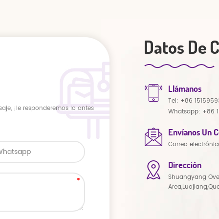
Datos De 
Llámanos
Tel:
+86 1515959
saje, ¡le responderemos lo antes
Whatsapp:
+86 
Envíanos Un C
Correo electrónic
Dirección
Shuangyang Ove
Area,Luojiang,Qu