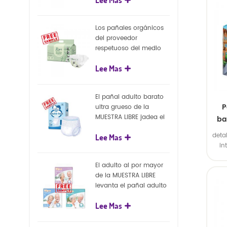
capa superficial
poli
biodegradable del eco
plás
100%
Los pañales orgánicos
de c
del proveedor
indiv
respetuoso del medio
ambiente de la nueva
Lee Mas
llegada venden al por
mayor el pañal
biodegradable del bebé
El pañal adulto barato
de la naturaleza
P
ultra grueso de la
MUESTRA LIBRE jadea el
ba
pañal adulto disponible
deta
Lee Mas
para el adulto
p
in
exte
El adulto al por mayor
2. B
de la MUESTRA LIBRE
c
levanta el pañal adulto
poli
disponible de los
plás
Lee Mas
pantalones del pañal
de c
indiv