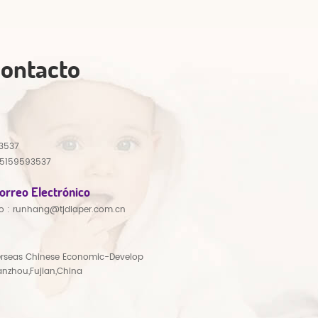
Contacto
3537
15159593537
orreo Electrónico
o :
runhang@tjdiaper.com.cn
rseas Chinese Economic-Develop
anzhou,Fujian,China