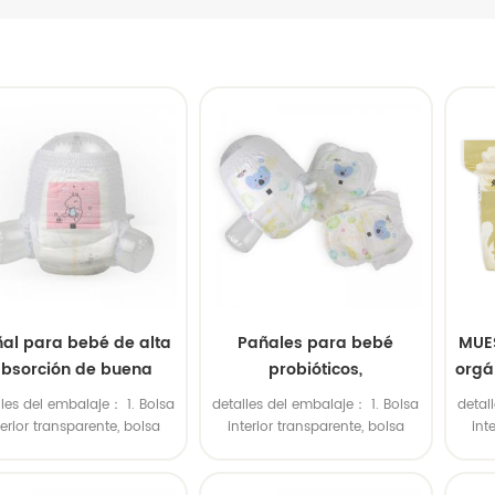
al para bebé de alta
Pañales para bebé
MUE
bsorción de buena
probióticos,
orgá
calidad OEM/ODM
hipoalergénicos, suaves y
p
lles del embalaje： 1. Bolsa
detalles del embalaje： 1. Bolsa
detal
orgánicos,
sua
terior transparente, bolsa
interior transparente, bolsa
int
personalizados
rior de polietileno grande.
exterior de polietileno grande.
exter
olsa interior de plástico de
2. Bolsa interior de plástico de
2. Bo
olores, bolsa exterior de
colores, bolsa exterior de
co