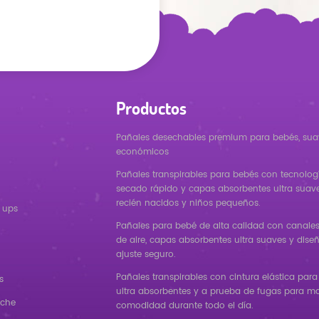
Productos
Pañales desechables premium para bebés, sua
económicos
Pañales transpirables para bebés con tecnolog
secado rápido y capas absorbentes ultra suav
recién nacidos y niños pequeños.
 ups
Pañales para bebé de alta calidad con canales 
de aire, capas absorbentes ultra suaves y dise
ajuste seguro.
Pañales transpirables con cintura elástica para
s
ultra absorbentes y a prueba de fugas para m
oche
comodidad durante todo el día.