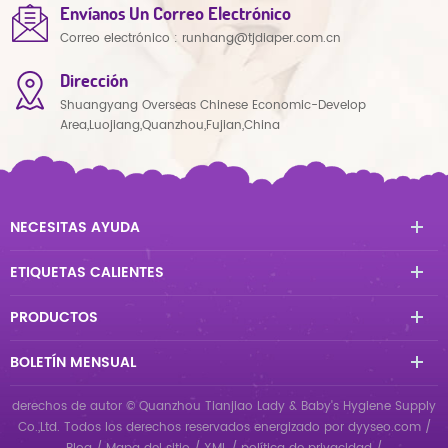
Envíanos Un Correo Electrónico
Correo electrónico :
runhang@tjdiaper.com.cn
Dirección
Shuangyang Overseas Chinese Economic-Develop
Area,Luojiang,Quanzhou,Fujian,China
NECESITAS AYUDA
ETIQUETAS CALIENTES
PRODUCTOS
BOLETÍN MENSUAL
derechos de autor © Quanzhou Tianjiao Lady & Baby's Hygiene Supply
Co.,Ltd. Todos los derechos reservados
energizado por
dyyseo.com
/