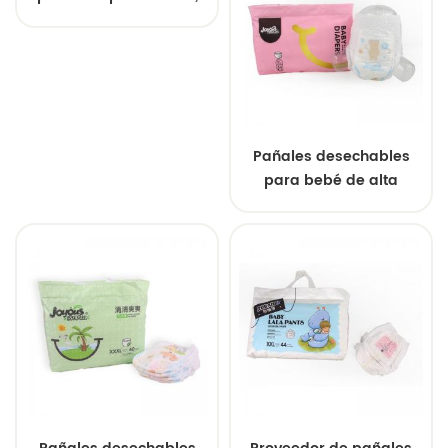
descuentos al por
mayor, alta absorción
Pañales desechables
para bebé de alta
absorción con capa
exterior transpirable,
suaves al tacto y
ultrafinos.