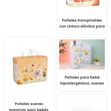
suaves y diseño de
ajuste seguro.
Pañales transpirables
con cintura elástica para
bebé, ultra absorbentes
y a prueba de fugas
para mayor comodidad
durante todo el día.
Pañales para bebé
hipoalergénicos, suaves
y transpirables,
desechables, holgados y
a granel, para piel
Pañales suaves
sensible.
premium para bebés,