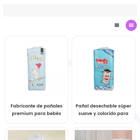
Fabricante de pañales
Pañal desechable súper
premium para bebés
suave y colorido para
busca distribuidores
bebés recién nacidos, de
globales
buena calidad y gran
oferta.