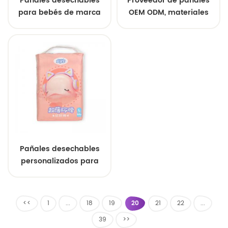
Pañales desechables
Proveedor de pañales
para bebés de marca
OEM ODM, materiales
privada, venta al por
respetuosos con la piel,
mayor, fábrica OEM
pañales desechables no
China SAP, pañales para
tóxicos para bebés.
bebés de tamaño suave
y cómodo.
Pañales desechables
personalizados para
bebés, extra
absorbentes, para
recién nacidos, venta al
<<
1
...
18
19
20
21
22
...
por mayor
39
>>