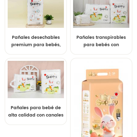
Pañales desechables
Pañales transpirables
premium para bebés,
para bebés con
suaves y económicos
tecnología de secado
rápido y capas
absorbentes ultra
suaves para recién
nacidos y niños
pequeños.
Pañales para bebé de
alta calidad con canales
de flujo de aire, capas
absorbentes ultra