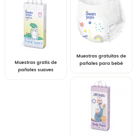
hipoalergénicos
Muestras gratuitas de
Muestras gratis de
pañales para bebé
pañales suaves
superabsorbentes
premium para bebés.
personalizados al por
Venta al por mayor.
mayor
Suministro confiable.