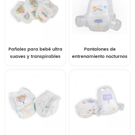
de fábrica.
Pañales para bebé ultra
Pantalones de
suaves y transpirables
entrenamiento nocturnos
de primera calidad con
al por mayor, de alta
una absorción superior
capacidad, ultra suaves,
para pieles delicadas.
a granel, para una
protección confiable
contra fugas.