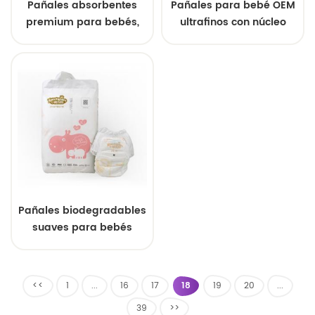
Pañales absorbentes
Pañales para bebé OEM
premium para bebés,
ultrafinos con núcleo
ultrafinos y a prueba de
SAP, impresiones
fugas para recién
personalizadas,
nacidos | Suministro al
muestras gratuitas
por mayor
Pañales biodegradables
suaves para bebés
propensos a alergias.
Antibacterianos y
orgánicos.
<<
1
...
16
17
18
19
20
...
39
>>