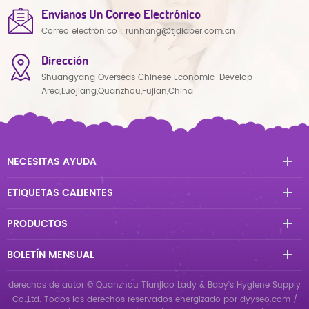
Envíanos Un Correo Electrónico
Correo electrónico :
runhang@tjdiaper.com.cn
Dirección
Shuangyang Overseas Chinese Economic-Develop
Area,Luojiang,Quanzhou,Fujian,China
NECESITAS AYUDA
ETIQUETAS CALIENTES
PRODUCTOS
BOLETÍN MENSUAL
derechos de autor © Quanzhou Tianjiao Lady & Baby's Hygiene Supply
Co.,Ltd. Todos los derechos reservados
energizado por
dyyseo.com
/