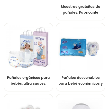
Muestras gratuitas de
pañales. Fabricante
chino de pañales
desechables ultra
transpirables y suaves,
con diseño
personalizado.
Pañales orgánicos para
Pañales desechables
bebés, ultra suaves,
para bebé económicos y
delicados, para el
ecológicos, diseño
cuidado de la piel,
ultrafino personalizado
desechables,
con SAP compuesto
personalizados, directo