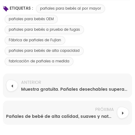
ETIQUETAS :
pañales para bebés al por mayor
pañales para bebés OEM
pañales para bebés a prueba de fugas
Fábrica de pañales de Fujian
pañales para bebés de alta capacidad
fabricación de pañales a medida
ANTERIOR
Muestra gratuita. Pañales desechables superabsorbentes con núcleo blanco suspendido y servicio OEM.
PRÓXIMA
Pañales de bebé de alta calidad, suaves y naturales, a bajo precio, con pulpa de celulosa SAP para una alta absorción - Venta al por mayor directa de fábrica en China