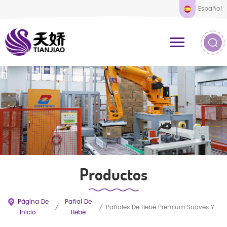
Español
Productos
Página De
Pañal De
/
/
Pañales De Bebé Premium Suaves Y Antifugas Con Gran Capacidad. Venta Al Por Mayor Directa De Fábrica. Servicios OEM/ODM Desde Fujian.
Inicio
Bebe