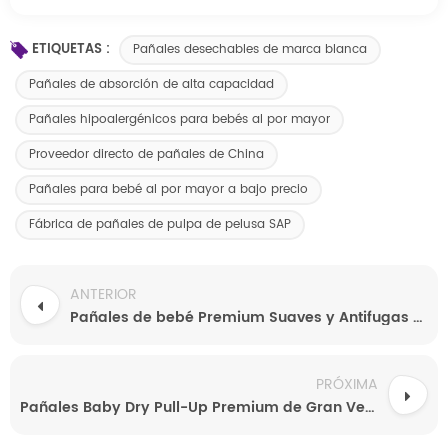
ETIQUETAS :
Pañales desechables de marca blanca
Pañales de absorción de alta capacidad
Pañales hipoalergénicos para bebés al por mayor
Proveedor directo de pañales de China
Pañales para bebé al por mayor a bajo precio
Fábrica de pañales de pulpa de pelusa SAP
ANTERIOR
Pañales de bebé Premium Suaves y Antifugas con Gran Capacidad. Venta al por mayor directa de fábrica. Servicios OEM/ODM desde Fujian.
PRÓXIMA
Pañales Baby Dry Pull-Up Premium de Gran Venta con Prevención de Fugas 3D, Microfibra Supersuave para Máxima Absorción y Transpirabilidad. Proveedor Mayorista