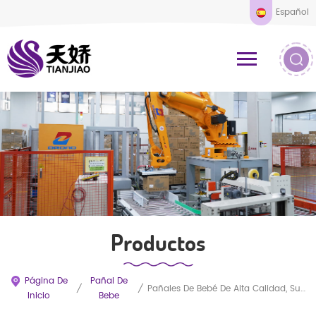
Español
Productos
Página De
Pañal De
/
/
Pañales De Bebé De Alta Calidad, Suaves Y Naturales, A Bajo Precio, Con Pulpa De Celulosa SAP Para Una Alta Absorción - Venta Al Por Mayor Directa De Fábrica En China
Inicio
Bebe