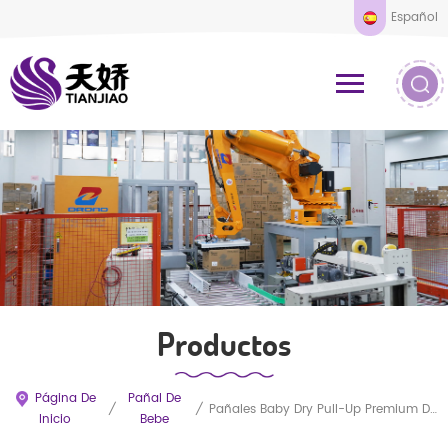
Español
Productos
Página De
Pañal De
/
/
Pañales Baby Dry Pull-Up Premium De Gran Venta Con Prevención De Fugas 3D, Microfibra Supersuave Para Máxima Absorción Y Transpirabilidad. Proveedor Mayorista
Inicio
Bebe