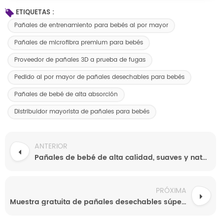
ETIQUETAS :
Pañales de entrenamiento para bebés al por mayor
Pañales de microfibra premium para bebés
Proveedor de pañales 3D a prueba de fugas
Pedido al por mayor de pañales desechables para bebés
Pañales de bebé de alta absorción
Distribuidor mayorista de pañales para bebés
ANTERIOR
Pañales de bebé de alta calidad, suaves y naturales, a bajo precio, con pulpa de celulosa SAP para una alta absorción - Venta al por mayor directa de fábrica en China
PRÓXIMA
Muestra gratuita de pañales desechables súper suaves de primera calidad para bebés al por mayor. Todos los tamaños disponibles.