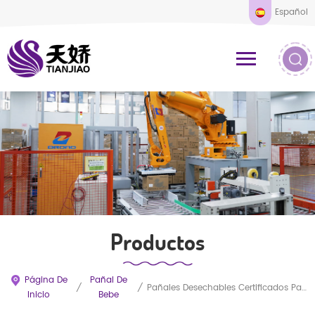
Español
Productos
Página De
Pañal De
/
/
Pañales Desechables Certificados Para Bebés, Personalizados OEM, Impresos En 3D, Transpirables, A Prueba De Fugas, Fabricados En China Con Producción En Masa Y Tamaños Ajustables.
Inicio
Bebe