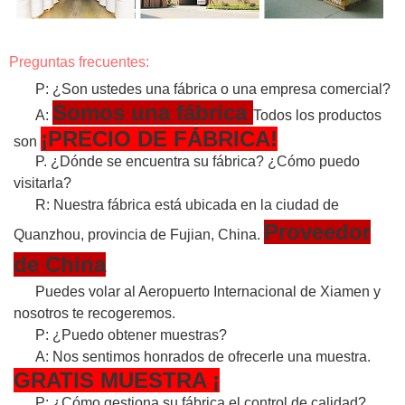
Preguntas frecuentes:
P: ¿Son ustedes una fábrica o una empresa comercial?
Somos una fábrica
A:
Todos los productos
¡PRECIO DE FÁBRICA!
son
P. ¿Dónde se encuentra su fábrica? ¿Cómo puedo
visitarla?
R: Nuestra fábrica está ubicada en la ciudad de
Proveedor
Quanzhou, provincia de Fujian, China.
de China
Puedes volar al Aeropuerto Internacional de Xiamen y
nosotros te recogeremos.
P: ¿Puedo obtener muestras?
A: Nos sentimos honrados de ofrecerle una muestra.
GRATIS
MUESTRA
¡
P: ¿Cómo gestiona su fábrica el control de calidad?