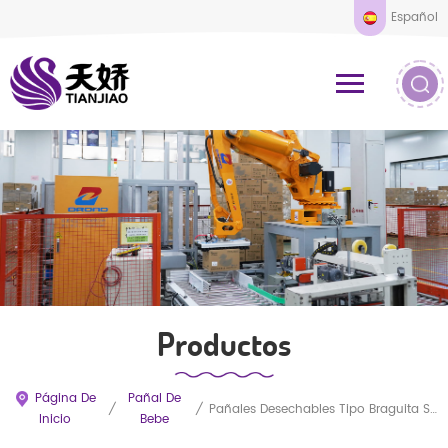
Español
Productos
Página De
Pañal De
/
/
Pañales Desechables Tipo Braguita Suaves, Transpirables Y Cómodos Para Bebés Con Protección Antifugas 3D.
Inicio
Bebe