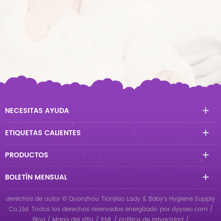
NECESITAS AYUDA
ETIQUETAS CALIENTES
PRODUCTOS
BOLETÍN MENSUAL
derechos de autor © Quanzhou Tianjiao Lady & Baby's Hygiene Supply
Co.,Ltd. Todos los derechos reservados
energizado por
dyyseo.com
/
Blog
/
Mapa del sitio
/
XML
/
política de privacidad
/