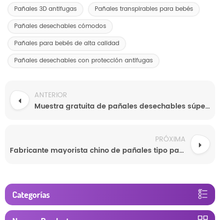
Pañales 3D antifugas
Pañales transpirables para bebés
Pañales desechables cómodos
Pañales para bebés de alta calidad
Pañales desechables con protección antifugas
ANTERIOR
Muestra gratuita de pañales desechables súper suaves de primera calidad para bebés al por mayor. Todos los tamaños disponibles.
PRÓXIMA
Fabricante mayorista chino de pañales tipo pantalón para bebés: pañales desechables transpirables, ligeros, absorbentes y de secado rápido con servicio OEM personalizado y muestras gratuitas.
Categorías